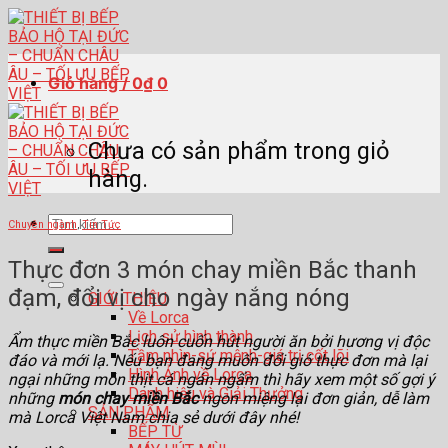
Skip
to
content
Giỏ hàng /
0
₫
0
Chưa có sản phẩm trong giỏ
hàng.
Tìm
Chuyên ngành
,
Tin Tức
kiếm:
Thực đơn 3 món chay miền Bắc thanh
đạm, đổi vị cho ngày nắng nóng
GIỚI THIỆU
Về Lorca
Lịch sử hình thành
Ẩm thực miền Bắc luôn cuốn hút người ăn bởi hương vị độc
Tầm nhìn-sứ mệnh-giá trị cốt lõi
đáo và mới lạ. Nếu bạn đang muốn đổi gió thực đơn mà lại
Hình Ảnh về Lorca
ngại những món thịt cá ngán ngẩm thì hãy xem một số gợi ý
Danh hiệu và Giải Thưởng
những
món chay miền Bắc
ngon miệng lại đơn giản, dễ làm
SẢN PHẨM
mà Lorca Việt Nam chia sẻ dưới đây nhé!
BẾP TỪ