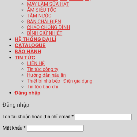
MÁY LÀM SỮA HẠT
ẤM SIÊU TỐC
TĂM NƯỚC
BÀN CHẢI ĐIỆN
CHẢO CHỐNG DÍNH
BÌNH GIỮ NHIỆT
HỆ THỐNG ĐẠI LÍ
CATALOGUE
BẢO HÀNH
TIN TỨC
LIÊN HỆ
Tin tức công ty
Hướng dẫn nấu ăn
Thiết bị nhà bếp- Điện gia dụng
Tin tức báo chí
Đăng nhập
Đăng nhập
Tên tài khoản hoặc địa chỉ email
*
Mật khẩu
*