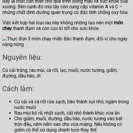
đây là chất cần thiết cho quá trình đông máu và sức khỏe của
xương. Bên cạnh đó mùi tây còn cung cấp vitamin A và C –
những chất dinh dưỡng quan trọng có đặc tính chống oxy hóa.
Việc kết hợp hai loại rau này không những tạo nên một
món
chay
thanh đạm và còn cực kì tốt cho sức khỏe.
Nguyên liệu:
Củ cải trắng, rau mùi, cà rốt, lạc, muối, nước tương, giấm,
đường, dầu hào, ớt
Cách làm:
Củ cải và cà rốt rửa sạch, bào thành sợi nhỏ, ngâm trong
nước muối
Rau mùi bỏ rễ, nhặt sạch, cắt nhỏ thành khúc vừa ăn
Cho giấm, muối, đường, dầu hào, nước tương vào bát
trộn đều, nêm nếm sao cho vừa miệng. Nếu không có
giấm có thể sử dụng chanh tươi thay thế.