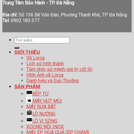
Trung Tâm Bảo Hành - TP. Đà Nẵng
Địa chỉ:
Số 136 Bế Văn Đàn, Phường Thanh Khê, TP Đà Nẵng
Tel:
0902.183.377
Tìm
kiếm:
GIỚI THIỆU
Về Lorca
Lịch sử hình thành
Tầm nhìn-sứ mệnh-giá trị cốt lõi
Hình Ảnh về Lorca
Danh hiệu và Giải Thưởng
SẢN PHẨM
BẾP TỪ
MÁY HÚT MÙI
MÁY RỬA BÁT
LÒ NƯỚNG
LÒ VI SÓNG
XOONG NỒI INOX
MÁY ÉP HOA QUẢ (ÉP CHẬM)