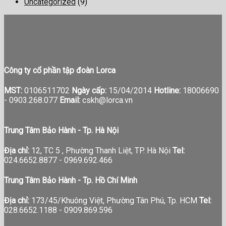
Uncategorized
(9)
Công ty cổ phần tập đoàn Lorca
MST:
0106511702
Ngày cấp:
15/04/2014
Hotline:
18006690
-
0903.268.077
Email:
cskh@lorca.vn
Trung Tâm Bảo Hành - Tp. Hà Nội
Địa chỉ:
12, TC 5 , Phường Thanh Liệt, TP. Hà Nội
Tel:
024.6652.8877 - 0969.692.466
Trung Tâm Bảo Hành - Tp. Hồ Chí Minh
Địa chỉ:
173/45/Khuông Việt, Phường Tân Phú, Tp. HCM
Tel:
028.6652.1188 - 0909.869.596