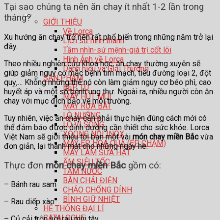
Tại sao chúng ta nên ăn chay ít nhất 1-2 lần trong
tháng?
GIỚI THIỆU
Về Lorca
Xu hướng ăn chay trở nên rất phổ biến trong những năm trở lại
Lịch sử hình thành
đây.
Tầm nhìn-sứ mệnh-giá trị cốt lõi
Hình Ảnh về Lorca
Theo nhiều nghiên cứu khoa học, ăn chay thường xuyên sẽ
Danh hiệu và Giải Thưởng
giúp giảm nguy cơ mắc bệnh tim mạch, tiểu đường loại 2, đột
SẢN PHẨM
quỵ,… Không những thế nó còn làm giảm nguy cơ béo phì, cao
BẾP TỪ
huyết áp và một số bệnh ung thư. Ngoài ra, nhiều người còn ăn
MÁY HÚT MÙI
chay với mục đích bảo vệ môi trường.
MÁY RỬA BÁT
LÒ NƯỚNG
Tuy nhiên, việc ăn chay cần phải thực hiện đúng cách mới có
LÒ VI SÓNG
thể đảm bảo được dinh dưỡng cần thiết cho sức khỏe. Lorca
XOONG NỒI INOX
Việt Nam sẽ giới thiệu tới bạn một vài
món chay miền Bắc
vừa
MÁY ÉP HOA QUẢ (ÉP CHẬM)
đơn giản, lại thanh mát cho những ngày hè.
MÁY LÀM SỮA HẠT
ẤM SIÊU TỐC
Thực đơn
món chay miền Bắc
gồm có:
TĂM NƯỚC
BÀN CHẢI ĐIỆN
– Bánh rau sam
CHẢO CHỐNG DÍNH
BÌNH GIỮ NHIỆT
– Rau diếp xào
HỆ THỐNG ĐẠI LÍ
CATALOGUE
– Củ cải trộn với rau mùi tây