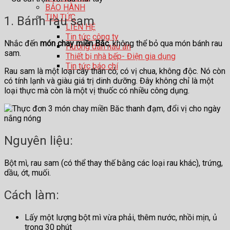
BẢO HÀNH
TIN TỨC
1. Bánh rau sam
LIÊN HỆ
Tin tức công ty
Nhắc đến
món chay miền Bắc
, không thể bỏ qua món bánh rau
Hướng dẫn nấu ăn
sam.
Thiết bị nhà bếp- Điện gia dụng
Tin tức báo chí
Rau sam là một loại cây thân cỏ, có vị chua, không độc. Nó còn
có tính lạnh và giàu giá trị dinh dưỡng. Đây không chỉ là một
loại thực mà còn là một vị thuốc có nhiều công dụng.
Nguyên liệu:
Bột mì, rau sam (có thể thay thế bằng các loại rau khác), trứng,
dầu, ớt, muối.
Cách làm:
Lấy một lượng bột mì vừa phải, thêm nước, nhồi mịn, ủ
trong 30 phút