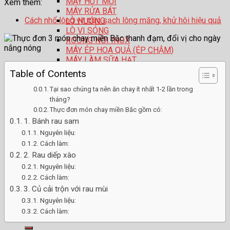
MÁY HÚT MÙI
Xem thêm:
MÁY RỬA BÁT
Cách nhổ lông vịt cực sạch lông măng, khử hôi hiệu quả
LÒ NƯỚNG
LÒ VI SÓNG
XOONG NỒI INOX
MÁY ÉP HOA QUẢ (ÉP CHẬM)
MÁY LÀM SỮA HẠT
ẤM SIÊU TỐC
Table of Contents
TĂM NƯỚC
BÀN CHẢI ĐIỆN
Tại sao chúng ta nên ăn chay ít nhất 1-2 lần trong
CHẢO CHỐNG DÍNH
tháng?
BÌNH GIỮ NHIỆT
Thực đơn món chay miền Bắc gồm có:
HỆ THỐNG ĐẠI LÍ
1. Bánh rau sam
CATALOGUE
Nguyên liệu:
BẢO HÀNH
Cách làm:
TIN TỨC
2. Rau diếp xào
LIÊN HỆ
Nguyên liệu:
Tin tức công ty
Hướng dẫn nấu ăn
Cách làm:
Thiết bị nhà bếp- Điện gia dụng
3. Củ cải trộn với rau mùi
Tin tức báo chí
Nguyên liệu:
Cách làm:
Tìm
kiếm: