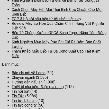
Kinh Nghiệm Mua Bếp Từ Giá Rẻ Bền Bỉ Sử Dụng An
Toàn
Cách Chọn Máy Hút Mùi Thái Bình Cực Chuẩn Cho Mọi
Gian Bếp
TOP 3 bộ nồi nấu bếp từ tốt nhất hiện nay
Review Máy Ép Hoa Quả Chậm Chính Hãng Vắt Kiệt Bã
Đến 98%
Bếp Từ Chống Xước LORCA Sang Trọng Nâng Tầm Đẳng
Cấp
Kinh Nghiệm Mua Máy Rửa Bát Giá Rẻ Đảm Bảo Chất
Lượng
Tham Khảo Mẫu Bếp Từ Ba Công Suất Cao Tiết Kiệm
Điện
Danh mục
Báo chí nói về Lorca
(31)
Chuyên ngành
(3.595)
Hướng dẫn nấu ăn
(1.008)
Thiết bị nhà bếp- Điện gia dụng
(115)
Tin nổi bật
(14)
Tin Tức
(5.086)
Tin tức báo chí
(10)
Tin tức công ty
(56)