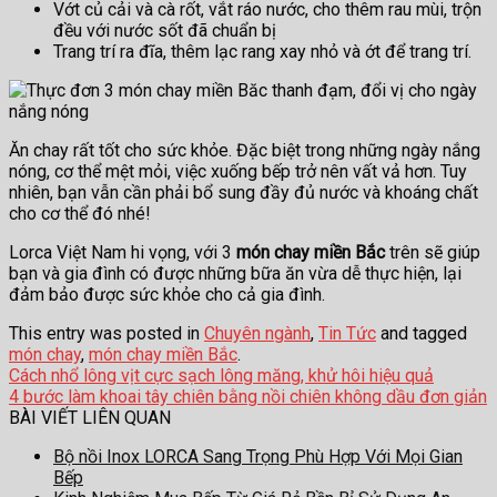
Vớt củ cải và cà rốt, vắt ráo nước, cho thêm rau mùi, trộn
đều với nước sốt đã chuẩn bị
Trang trí ra đĩa, thêm lạc rang xay nhỏ và ớt để trang trí.
Ăn chay rất tốt cho sức khỏe. Đặc biệt trong những ngày nắng
nóng, cơ thể mệt mỏi, việc xuống bếp trở nên vất vả hơn. Tuy
nhiên, bạn vẫn cần phải bổ sung đầy đủ nước và khoáng chất
cho cơ thể đó nhé!
Lorca Việt Nam hi vọng, với 3
món chay miền Bắc
trên sẽ giúp
bạn và gia đình có được những bữa ăn vừa dễ thực hiện, lại
đảm bảo được sức khỏe cho cả gia đình.
This entry was posted in
Chuyên ngành
,
Tin Tức
and tagged
món chay
,
món chay miền Bắc
.
Cách nhổ lông vịt cực sạch lông măng, khử hôi hiệu quả
4 bước làm khoai tây chiên bằng nồi chiên không dầu đơn giản
BÀI VIẾT LIÊN QUAN
Bộ nồi Inox LORCA Sang Trọng Phù Hợp Với Mọi Gian
Bếp