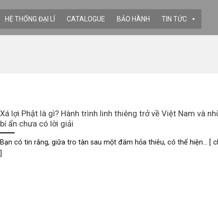
HỆ THỐNG ĐẠI LÍ
CATALOGUE
BẢO HÀNH
TIN TỨC
Xá lợi Phật là gì? Hành trình linh thiêng trở về Việt Nam và n
bí ẩn chưa có lời giải
Bạn có tin rằng, giữa tro tàn sau một đám hỏa thiêu, có thể hiện... [ ch
]