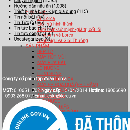
Chuyên ngành
(3.595)
Hướng dẫn nấu ăn
(1.008)
Thiết bị nhà bếp- Điện gia dụng
(115)
GIỚI THIỆU
Tin nổi bật
(14)
Về Lorca
Tin Tức
(5.086)
Lịch sử hình thành
Tin tức báo chí
(10)
Tầm nhìn-sứ mệnh-giá trị cốt lõi
Tin tức công ty
(56)
Hình Ảnh về Lorca
Uncategorized
(9)
Danh hiệu và Giải Thưởng
SẢN PHẨM
BẾP TỪ
MÁY HÚT MÙI
MÁY RỬA BÁT
LÒ NƯỚNG
LÒ VI SÓNG
Công ty cổ phần tập đoàn Lorca
XOONG NỒI INOX
MÁY ÉP HOA QUẢ (ÉP CHẬM)
MÁY LÀM SỮA HẠT
MST:
0106511702
Ngày cấp:
15/04/2014
Hotline:
18006690
ẤM SIÊU TỐC
-
0903.268.077
Email:
cskh@lorca.vn
TĂM NƯỚC
BÀN CHẢI ĐIỆN
CHẢO CHỐNG DÍNH
BÌNH GIỮ NHIỆT
HỆ THỐNG ĐẠI LÍ
CATALOGUE