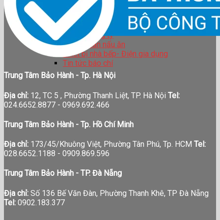
BẢO HÀNH
TIN TỨC
LIÊN HỆ
Tin tức công ty
Hướng dẫn nấu ăn
Thiết bị nhà bếp- Điện gia dụng
Tin tức báo chí
Trung Tâm Bảo Hành - Tp. Hà Nội
Địa chỉ:
12, TC 5 , Phường Thanh Liệt, TP. Hà Nội
Tel:
024.6652.8877 - 0969.692.466
Trung Tâm Bảo Hành - Tp. Hồ Chí Minh
Địa chỉ:
173/45/Khuông Việt, Phường Tân Phú, Tp. HCM
Tel:
028.6652.1188 - 0909.869.596
Trung Tâm Bảo Hành - TP. Đà Nẵng
Địa chỉ:
Số 136 Bế Văn Đàn, Phường Thanh Khê, TP Đà Nẵng
Tel:
0902.183.377