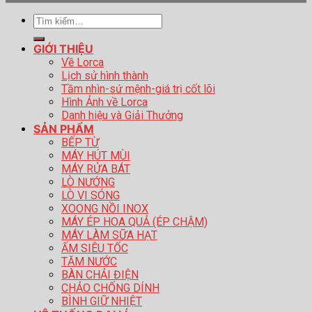
Tìm
kiếm:
GIỚI THIỆU
Về Lorca
Lịch sử hình thành
Tầm nhìn-sứ mệnh-giá trị cốt lõi
Hình Ảnh về Lorca
Danh hiệu và Giải Thưởng
SẢN PHẨM
BẾP TỪ
MÁY HÚT MÙI
MÁY RỬA BÁT
LÒ NƯỚNG
LÒ VI SÓNG
XOONG NỒI INOX
MÁY ÉP HOA QUẢ (ÉP CHẬM)
MÁY LÀM SỮA HẠT
ẤM SIÊU TỐC
TĂM NƯỚC
BÀN CHẢI ĐIỆN
CHẢO CHỐNG DÍNH
BÌNH GIỮ NHIỆT