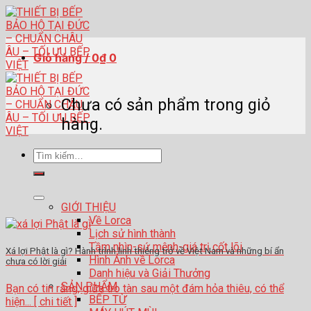
Skip
to
content
Giỏ hàng /
0
₫
0
Chưa có sản phẩm trong giỏ
hàng.
Tìm
kiếm:
GIỚI THIỆU
Về Lorca
Lịch sử hình thành
Tầm nhìn-sứ mệnh-giá trị cốt lõi
Xá lợi Phật là gì? Hành trình linh thiêng trở về Việt Nam và những bí ẩn
Hình Ảnh về Lorca
chưa có lời giải
Danh hiệu và Giải Thưởng
SẢN PHẨM
Bạn có tin rằng, giữa tro tàn sau một đám hỏa thiêu, có thể
BẾP TỪ
hiện... [ chi tiết ]