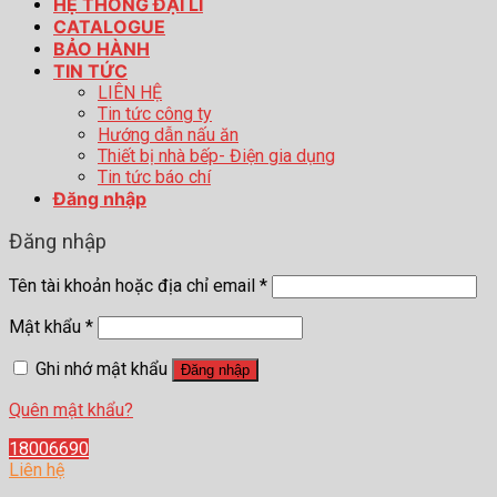
HỆ THỐNG ĐẠI LÍ
CATALOGUE
BẢO HÀNH
TIN TỨC
LIÊN HỆ
Tin tức công ty
Hướng dẫn nấu ăn
Thiết bị nhà bếp- Điện gia dụng
Tin tức báo chí
Đăng nhập
Đăng nhập
Tên tài khoản hoặc địa chỉ email
*
Mật khẩu
*
Ghi nhớ mật khẩu
Đăng nhập
Quên mật khẩu?
18006690
Liên hệ