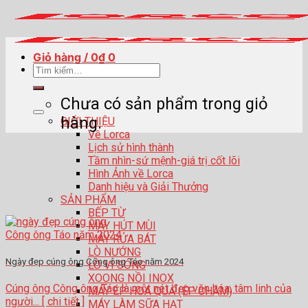
Skip
to
content
Giỏ hàng /
0
₫
0
Tìm
kiếm:
Chưa có sản phẩm trong giỏ
hàng.
GIỚI THIỆU
Về Lorca
Lịch sử hình thành
Tầm nhìn-sứ mệnh-giá trị cốt lõi
Hình Ảnh về Lorca
Danh hiệu và Giải Thưởng
SẢN PHẨM
BẾP TỪ
MÁY HÚT MÙI
MÁY RỬA BÁT
LÒ NƯỚNG
Ngày đẹp cúng ông Công ông Táo năm 2024
LÒ VI SÓNG
XOONG NỒI INOX
Cúng ông Công ông Táo là một nét đẹp văn hóa, tâm linh của
MÁY ÉP HOA QUẢ (ÉP CHẬM)
người... [ chi tiết ]
MÁY LÀM SỮA HẠT