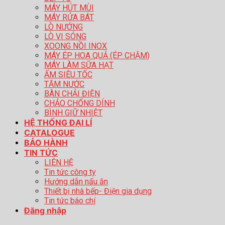
MÁY HÚT MÙI
MÁY RỬA BÁT
LÒ NƯỚNG
LÒ VI SÓNG
XOONG NỒI INOX
MÁY ÉP HOA QUẢ (ÉP CHẬM)
MÁY LÀM SỮA HẠT
ẤM SIÊU TỐC
TĂM NƯỚC
BÀN CHẢI ĐIỆN
CHẢO CHỐNG DÍNH
BÌNH GIỮ NHIỆT
HỆ THỐNG ĐẠI LÍ
CATALOGUE
BẢO HÀNH
TIN TỨC
LIÊN HỆ
Tin tức công ty
Hướng dẫn nấu ăn
Thiết bị nhà bếp- Điện gia dụng
Tin tức báo chí
Đăng nhập