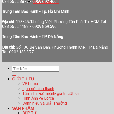
024.6652.8877 - 0969.692.466
Tin tức báo chí
Trung Tâm Bảo Hành - Tp. Hồ Chí Minh
Địa chỉ:
173/45/Khuông Việt, Phường Tân Phú, Tp. HCM
Tel:
028.6652.1188 - 0909.869.596
Trung Tâm Bảo Hành - TP. Đà Nẵng
Địa chỉ:
Số 136 Bế Văn Đàn, Phường Thanh Khê, TP Đà Nẵng
Tel:
0902.183.377
Tìm
kiếm:
GIỚI THIỆU
Về Lorca
Lịch sử hình thành
Tầm nhìn-sứ mệnh-giá trị cốt lõi
Hình Ảnh về Lorca
Danh hiệu và Giải Thưởng
SẢN PHẨM
BẾP TỪ