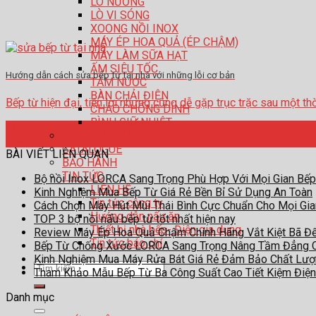
LÒ NƯỚNG
LÒ VI SÓNG
XOONG NỒI INOX
MÁY ÉP HOA QUẢ (ÉP CHẬM)
MÁY LÀM SỮA HẠT
ẤM SIÊU TỐC
Hướng dẫn cách sửa bếp từ tại nhà với những lỗi cơ bản
TĂM NƯỚC
BÀN CHẢI ĐIỆN
Bếp từ hiện đại, tiện lợi nhưng cũng dễ gặp trục trặc sau một thời...
CHẢO CHỐNG DÍNH
BÌNH GIỮ NHIỆT
24
HỆ THỐNG ĐẠI LÍ
Th4
CATALOGUE
BÀI VIẾT LIÊN QUAN
BẢO HÀNH
TIN TỨC
Bộ nồi Inox LORCA Sang Trọng Phù Hợp Với Mọi Gian Bếp
LIÊN HỆ
Kinh Nghiệm Mua Bếp Từ Giá Rẻ Bền Bỉ Sử Dụng An Toàn
Tin tức công ty
Cách Chọn Máy Hút Mùi Thái Bình Cực Chuẩn Cho Mọi Gi
Hướng dẫn nấu ăn
TOP 3 bộ nồi nấu bếp từ tốt nhất hiện nay
Thiết bị nhà bếp- Điện gia dụng
Review Máy Ép Hoa Quả Chậm Chính Hãng Vắt Kiệt Bã Đ
Tin tức báo chí
Bếp Từ Chống Xước LORCA Sang Trọng Nâng Tầm Đẳng 
Kinh Nghiệm Mua Máy Rửa Bát Giá Rẻ Đảm Bảo Chất Lư
Tìm
Tham Khảo Mẫu Bếp Từ Ba Công Suất Cao Tiết Kiệm Điện
kiếm:
Danh mục