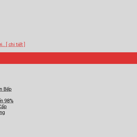
 [ chi tiết ]
an Bếp
ến 98%
Cấp
ợng