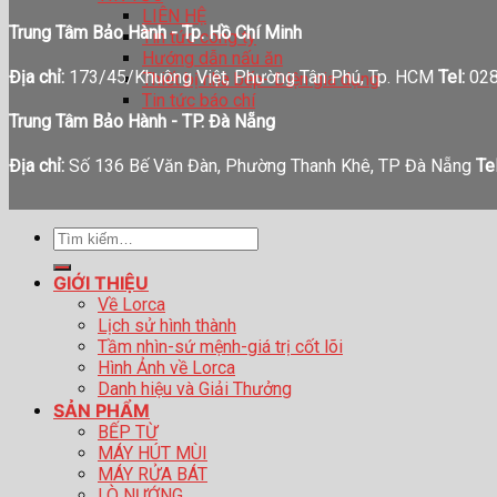
LIÊN HỆ
Trung Tâm Bảo Hành - Tp. Hồ Chí Minh
Tin tức công ty
Hướng dẫn nấu ăn
Địa chỉ:
173/45/Khuông Việt, Phường Tân Phú, Tp. HCM
Tel:
028
Thiết bị nhà bếp- Điện gia dụng
Tin tức báo chí
Trung Tâm Bảo Hành - TP. Đà Nẵng
Địa chỉ:
Số 136 Bế Văn Đàn, Phường Thanh Khê, TP Đà Nẵng
Tel
Tìm
kiếm:
GIỚI THIỆU
Về Lorca
Lịch sử hình thành
Tầm nhìn-sứ mệnh-giá trị cốt lõi
Hình Ảnh về Lorca
Danh hiệu và Giải Thưởng
SẢN PHẨM
BẾP TỪ
MÁY HÚT MÙI
MÁY RỬA BÁT
LÒ NƯỚNG