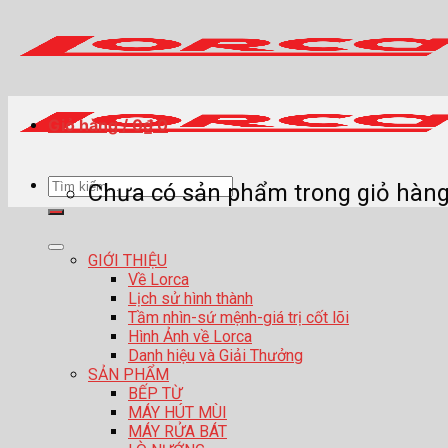
Skip
to
content
Giỏ hàng /
0
₫
0
Tìm
Chưa có sản phẩm trong giỏ hàng
kiếm:
GIỚI THIỆU
Về Lorca
Lịch sử hình thành
Tầm nhìn-sứ mệnh-giá trị cốt lõi
Hình Ảnh về Lorca
Danh hiệu và Giải Thưởng
SẢN PHẨM
BẾP TỪ
MÁY HÚT MÙI
MÁY RỬA BÁT