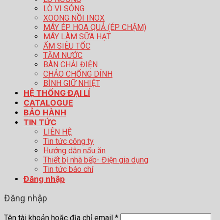
LÒ VI SÓNG
XOONG NỒI INOX
MÁY ÉP HOA QUẢ (ÉP CHẬM)
MÁY LÀM SỮA HẠT
ẤM SIÊU TỐC
TĂM NƯỚC
BÀN CHẢI ĐIỆN
CHẢO CHỐNG DÍNH
BÌNH GIỮ NHIỆT
HỆ THỐNG ĐẠI LÍ
CATALOGUE
BẢO HÀNH
TIN TỨC
LIÊN HỆ
Tin tức công ty
Hướng dẫn nấu ăn
Thiết bị nhà bếp- Điện gia dụng
Tin tức báo chí
Đăng nhập
Đăng nhập
Tên tài khoản hoặc địa chỉ email
*