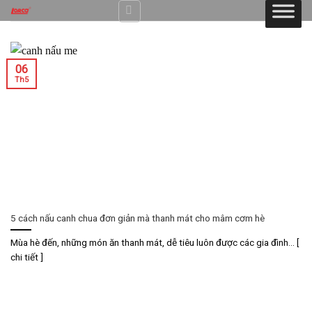
Skip
to
content
06
Th5
5 cách nấu canh chua đơn giản mà thanh mát cho mâm cơm hè
Mùa hè đến, những món ăn thanh mát, dễ tiêu luôn được các gia đình... [
chi tiết ]