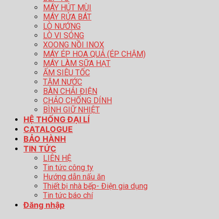
MÁY HÚT MÙI
MÁY RỬA BÁT
LÒ NƯỚNG
LÒ VI SÓNG
XOONG NỒI INOX
MÁY ÉP HOA QUẢ (ÉP CHẬM)
MÁY LÀM SỮA HẠT
ẤM SIÊU TỐC
TĂM NƯỚC
BÀN CHẢI ĐIỆN
CHẢO CHỐNG DÍNH
BÌNH GIỮ NHIỆT
HỆ THỐNG ĐẠI LÍ
CATALOGUE
BẢO HÀNH
TIN TỨC
LIÊN HỆ
Tin tức công ty
Hướng dẫn nấu ăn
Thiết bị nhà bếp- Điện gia dụng
Tin tức báo chí
Đăng nhập