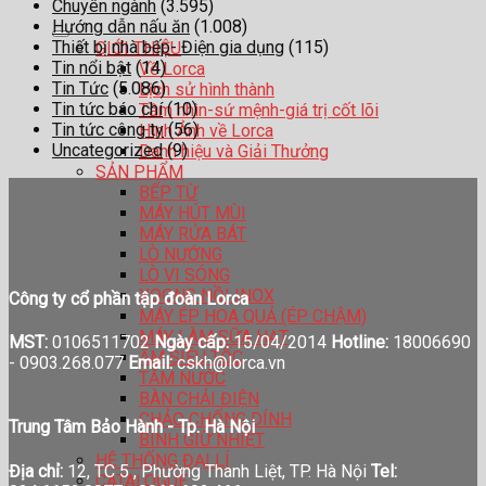
Chuyên ngành
(3.595)
Hướng dẫn nấu ăn
(1.008)
Thiết bị nhà bếp- Điện gia dụng
(115)
GIỚI THIỆU
Tin nổi bật
(14)
Về Lorca
Tin Tức
(5.086)
Lịch sử hình thành
Tin tức báo chí
(10)
Tầm nhìn-sứ mệnh-giá trị cốt lõi
Tin tức công ty
(56)
Hình Ảnh về Lorca
Uncategorized
(9)
Danh hiệu và Giải Thưởng
SẢN PHẨM
BẾP TỪ
MÁY HÚT MÙI
MÁY RỬA BÁT
LÒ NƯỚNG
LÒ VI SÓNG
XOONG NỒI INOX
Công ty cổ phần tập đoàn Lorca
MÁY ÉP HOA QUẢ (ÉP CHẬM)
MÁY LÀM SỮA HẠT
MST:
0106511702
Ngày cấp:
15/04/2014
Hotline:
18006690
ẤM SIÊU TỐC
-
0903.268.077
Email:
cskh@lorca.vn
TĂM NƯỚC
BÀN CHẢI ĐIỆN
CHẢO CHỐNG DÍNH
Trung Tâm Bảo Hành - Tp. Hà Nội
BÌNH GIỮ NHIỆT
HỆ THỐNG ĐẠI LÍ
Địa chỉ:
12, TC 5 , Phường Thanh Liệt, TP. Hà Nội
Tel:
CATALOGUE