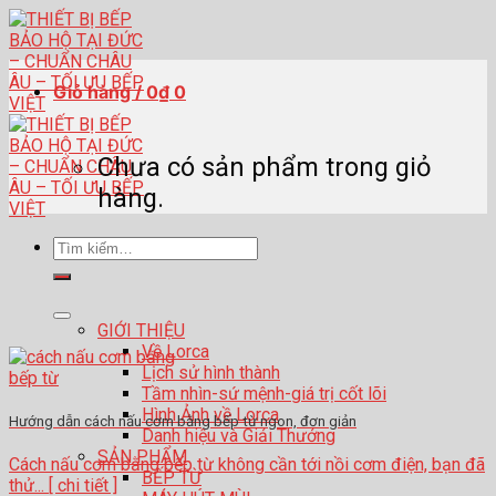
Skip
to
content
Giỏ hàng /
0
₫
0
Chưa có sản phẩm trong giỏ
hàng.
Tìm
kiếm:
GIỚI THIỆU
Về Lorca
Lịch sử hình thành
Tầm nhìn-sứ mệnh-giá trị cốt lõi
Hình Ảnh về Lorca
Hướng dẫn cách nấu cơm bằng bếp từ ngon, đơn giản
Danh hiệu và Giải Thưởng
SẢN PHẨM
Cách nấu cơm bằng bếp từ không cần tới nồi cơm điện, bạn đã
BẾP TỪ
thử... [ chi tiết ]