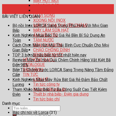
MÁY HÚT MÙI
MÁY RỬA BÁT
06
LÒ NƯỚNG
Th6
LÒ VI SÓNG
BÀI VIẾT LIÊN QUAN
XOONG NỒI INOX
MÁY ÉP HOA QUẢ (ÉP CHẬM)
Bộ nồi Inox LORCA Sang Trọng Phù Hợp Với Mọi Gian
MÁY LÀM SỮA HẠT
Bếp
ẤM SIÊU TỐC
Kinh Nghiệm Mua Bếp Từ Giá Rẻ Bền Bỉ Sử Dụng An
TĂM NƯỚC
Toàn
BÀN CHẢI ĐIỆN
Cách Chọn Máy Hút Mùi Thái Bình Cực Chuẩn Cho Mọi
CHẢO CHỐNG DÍNH
Gian Bếp
BÌNH GIỮ NHIỆT
TOP 3 bộ nồi nấu bếp từ tốt nhất hiện nay
HỆ THỐNG ĐẠI LÍ
Review Máy Ép Hoa Quả Chậm Chính Hãng Vắt Kiệt Bã
CATALOGUE
Đến 98%
BẢO HÀNH
Bếp Từ Chống Xước LORCA Sang Trọng Nâng Tầm Đẳng
TIN TỨC
Cấp
LIÊN HỆ
Kinh Nghiệm Mua Máy Rửa Bát Giá Rẻ Đảm Bảo Chất
Tin tức công ty
Lượng
Hướng dẫn nấu ăn
Tham Khảo Mẫu Bếp Từ Ba Công Suất Cao Tiết Kiệm
Thiết bị nhà bếp- Điện gia dụng
Điện
Tin tức báo chí
Danh mục
Tìm
Báo chí nói về Lorca
(31)
kiếm: