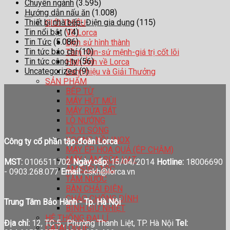
Chuyên ngành
(3.595)
Hướng dẫn nấu ăn
(1.008)
Thiết bị nhà bếp- Điện gia dụng
(115)
GIỚI THIỆU
Tin nổi bật
(14)
Về Lorca
Tin Tức
(5.086)
Lịch sử hình thành
Tin tức báo chí
(10)
Tầm nhìn-sứ mệnh-giá trị cốt lõi
Tin tức công ty
(56)
Hình Ảnh về Lorca
Uncategorized
(9)
Danh hiệu và Giải Thưởng
SẢN PHẨM
BẾP TỪ
MÁY HÚT MÙI
MÁY RỬA BÁT
LÒ NƯỚNG
LÒ VI SÓNG
XOONG NỒI INOX
Công ty cổ phần tập đoàn Lorca
MÁY ÉP HOA QUẢ (ÉP CHẬM)
MÁY LÀM SỮA HẠT
MST:
0106511702
Ngày cấp:
15/04/2014
Hotline:
18006690
ẤM SIÊU TỐC
-
0903.268.077
Email:
cskh@lorca.vn
TĂM NƯỚC
BÀN CHẢI ĐIỆN
CHẢO CHỐNG DÍNH
Trung Tâm Bảo Hành - Tp. Hà Nội
BÌNH GIỮ NHIỆT
HỆ THỐNG ĐẠI LÍ
Địa chỉ:
12, TC 5 , Phường Thanh Liệt, TP. Hà Nội
Tel:
CATALOGUE