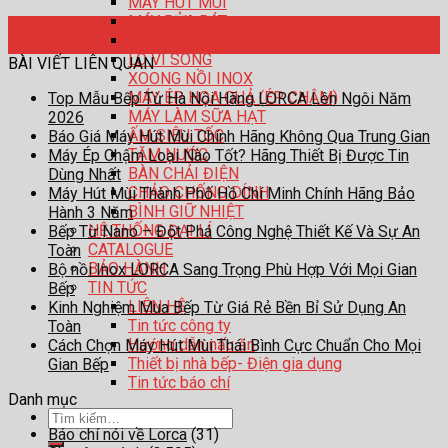
MÁY HÚT MÙI
MÁY RỬA BÁT
06
LÒ NƯỚNG
Th7
LÒ VI SÓNG
BÀI VIẾT LIÊN QUAN
XOONG NỒI INOX
MÁY ÉP HOA QUẢ (ÉP CHẬM)
Top Mẫu Bếp Từ Hà Nội Hãng LORCA Lên Ngôi Năm
MÁY LÀM SỮA HẠT
2026
ẤM SIÊU TỐC
Báo Giá Máy Hút Mùi Chính Hãng Không Qua Trung Gian
TĂM NƯỚC
Máy Ép Chậm Loại Nào Tốt? Hãng Thiết Bị Được Tin
BÀN CHẢI ĐIỆN
Dùng Nhất
CHẢO CHỐNG DÍNH
Máy Hút Mùi Thành Phố Hồ Chí Minh Chính Hãng Bảo
BÌNH GIỮ NHIỆT
Hành 3 Năm
HỆ THỐNG ĐẠI LÍ
Bếp Từ Nano – Đột Phá Công Nghệ Thiết Kế Và Sự An
CATALOGUE
Toàn
BẢO HÀNH
Bộ nồi Inox LORCA Sang Trọng Phù Hợp Với Mọi Gian
TIN TỨC
Bếp
LIÊN HỆ
Kinh Nghiệm Mua Bếp Từ Giá Rẻ Bền Bỉ Sử Dụng An
Tin tức công ty
Toàn
Hướng dẫn nấu ăn
Cách Chọn Máy Hút Mùi Thái Bình Cực Chuẩn Cho Mọi
Thiết bị nhà bếp- Điện gia dụng
Gian Bếp
Tin tức báo chí
Danh mục
Tìm
Báo chí nói về Lorca
(31)
kiếm: