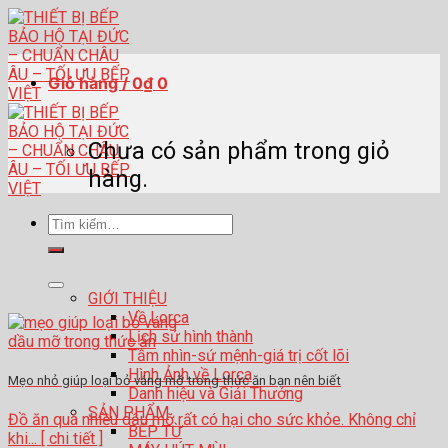
Skip
to
content
Giỏ hàng /
0
₫
0
Chưa có sản phẩm trong giỏ
hàng.
Tìm
kiếm:
GIỚI THIỆU
Về Lorca
Lịch sử hình thành
Tầm nhìn-sứ mệnh-giá trị cốt lõi
Hình Ảnh về Lorca
Mẹo nhỏ giúp loại bỏ váng mỡ trong thức ăn bạn nên biết
Danh hiệu và Giải Thưởng
SẢN PHẨM
Đồ ăn quá nhiều dầu mỡ rất có hại cho sức khỏe. Không chỉ
BẾP TỪ
khi... [ chi tiết ]