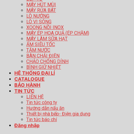
MÁY HÚT MÙI
MÁY RỬA BÁT
LÒ NƯỚNG
LÒ VI SÓNG
XOONG NỒI INOX
MÁY ÉP HOA QUẢ (ÉP CHẬM)
MÁY LÀM SỮA HẠT
ẤM SIÊU TỐC
TĂM NƯỚC
BÀN CHẢI ĐIỆN
CHẢO CHỐNG DÍNH
BÌNH GIỮ NHIỆT
HỆ THỐNG ĐẠI LÍ
CATALOGUE
BẢO HÀNH
TIN TỨC
LIÊN HỆ
Tin tức công ty
Hướng dẫn nấu ăn
Thiết bị nhà bếp- Điện gia dụng
Tin tức báo chí
Đăng nhập