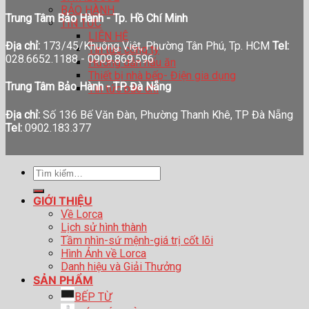
BẢO HÀNH
Trung Tâm Bảo Hành - Tp. Hồ Chí Minh
TIN TỨC
LIÊN HỆ
Địa chỉ:
173/45/Khuông Việt, Phường Tân Phú, Tp. HCM
Tel:
Tin tức công ty
028.6652.1188 - 0909.869.596
Hướng dẫn nấu ăn
Thiết bị nhà bếp- Điện gia dụng
Trung Tâm Bảo Hành - TP. Đà Nẵng
Tin tức báo chí
Địa chỉ:
Số 136 Bế Văn Đàn, Phường Thanh Khê, TP Đà Nẵng
Tel:
0902.183.377
Tìm
kiếm:
GIỚI THIỆU
Về Lorca
Lịch sử hình thành
Tầm nhìn-sứ mệnh-giá trị cốt lõi
Hình Ảnh về Lorca
Danh hiệu và Giải Thưởng
SẢN PHẨM
BẾP TỪ