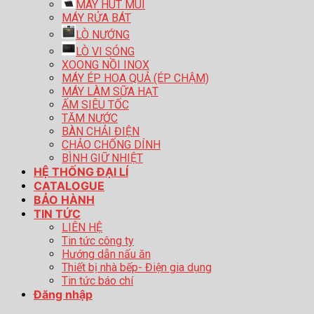
MÁY HÚT MÙI
MÁY RỬA BÁT
LÒ NƯỚNG
LÒ VI SÓNG
XOONG NỒI INOX
MÁY ÉP HOA QUẢ (ÉP CHẬM)
MÁY LÀM SỮA HẠT
ẤM SIÊU TỐC
TĂM NƯỚC
BÀN CHẢI ĐIỆN
CHẢO CHỐNG DÍNH
BÌNH GIỮ NHIỆT
HỆ THỐNG ĐẠI LÍ
CATALOGUE
BẢO HÀNH
TIN TỨC
LIÊN HỆ
Tin tức công ty
Hướng dẫn nấu ăn
Thiết bị nhà bếp- Điện gia dụng
Tin tức báo chí
Đăng nhập