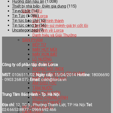
Hướng dẫn nấu ăn
(1.008)
Thiết bị nhà bếp- Điện gia dụng
(115)
Tin nổi bật
(14)
GIỚI THIỆU
Tin Tức
(5.086)
Về Lorca
Tin tức báo chí
(10)
Lịch sử hình thành
Tin tức công ty
(56)
Tầm nhìn-sứ mệnh-giá trị cốt lõi
Uncategorized
(9)
Hình Ảnh về Lorca
Danh hiệu và Giải Thưởng
SẢN PHẨM
BẾP TỪ
MÁY HÚT MÙI
MÁY RỬA BÁT
LÒ NƯỚNG
LÒ VI SÓNG
Công ty cổ phần tập đoàn Lorca
XOONG NỒI INOX
MÁY ÉP HOA QUẢ (ÉP CHẬM)
MST:
0106511702
Ngày cấp:
15/04/2014
Hotline:
18006690
MÁY LÀM SỮA HẠT
-
0903.268.077
Email:
cskh@lorca.vn
ẤM SIÊU TỐC
TĂM NƯỚC
BÀN CHẢI ĐIỆN
Trung Tâm Bảo Hành - Tp. Hà Nội
CHẢO CHỐNG DÍNH
BÌNH GIỮ NHIỆT
Địa chỉ:
12, TC 5 , Phường Thanh Liệt, TP. Hà Nội
Tel:
HỆ THỐNG ĐẠI LÍ
024.6652.8877 - 0969.692.466
CATALOGUE