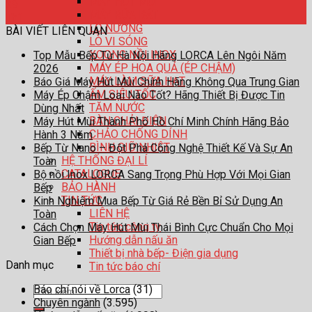
MÁY HÚT MÙI
29
MÁY RỬA BÁT
Th1
LÒ NƯỚNG
BÀI VIẾT LIÊN QUAN
LÒ VI SÓNG
XOONG NỒI INOX
Top Mẫu Bếp Từ Hà Nội Hãng LORCA Lên Ngôi Năm
MÁY ÉP HOA QUẢ (ÉP CHẬM)
2026
MÁY LÀM SỮA HẠT
Báo Giá Máy Hút Mùi Chính Hãng Không Qua Trung Gian
ẤM SIÊU TỐC
Máy Ép Chậm Loại Nào Tốt? Hãng Thiết Bị Được Tin
TĂM NƯỚC
Dùng Nhất
BÀN CHẢI ĐIỆN
Máy Hút Mùi Thành Phố Hồ Chí Minh Chính Hãng Bảo
CHẢO CHỐNG DÍNH
Hành 3 Năm
BÌNH GIỮ NHIỆT
Bếp Từ Nano – Đột Phá Công Nghệ Thiết Kế Và Sự An
HỆ THỐNG ĐẠI LÍ
Toàn
CATALOGUE
Bộ nồi Inox LORCA Sang Trọng Phù Hợp Với Mọi Gian
BẢO HÀNH
Bếp
TIN TỨC
Kinh Nghiệm Mua Bếp Từ Giá Rẻ Bền Bỉ Sử Dụng An
LIÊN HỆ
Toàn
Tin tức công ty
Cách Chọn Máy Hút Mùi Thái Bình Cực Chuẩn Cho Mọi
Hướng dẫn nấu ăn
Gian Bếp
Thiết bị nhà bếp- Điện gia dụng
Danh mục
Tin tức báo chí
Báo chí nói về Lorca
(31)
Tìm
Chuyên ngành
(3.595)
kiếm: