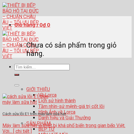
Skip
to
content
Giỏ hàng /
0
₫
0
Chưa có sản phẩm trong giỏ
hàng.
Tìm
kiếm:
GIỚI THIỆU
Về Lorca
Lịch sử hình thành
Tầm nhìn-sứ mệnh-giá trị cốt lõi
Hình Ảnh về Lorca
Cách sửa lỗi E1 trên máy làm sữa hạt
Danh hiệu và Giải Thưởng
SẢN PHẨM
Máy làm sữa hạt là thiết bị khá phổ biến trong gian bếp Việt.
BẾP TỪ
Với... [ chi tiết ]