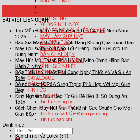
MÁY HÚT MÙI
MÁY RỬA BÁT
17
LÒ NƯỚNG
Th8
LÒ VI SÓNG
BÀI VIẾT LIÊN QUAN
XOONG NỒI INOX
MÁY ÉP HOA QUẢ (ÉP CHẬM)
Top Mẫu Bếp Từ Hà Nội Hãng LORCA Lên Ngôi Năm
MÁY LÀM SỮA HẠT
2026
ẤM SIÊU TỐC
Báo Giá Máy Hút Mùi Chính Hãng Không Qua Trung Gian
TĂM NƯỚC
Máy Ép Chậm Loại Nào Tốt? Hãng Thiết Bị Được Tin
BÀN CHẢI ĐIỆN
Dùng Nhất
CHẢO CHỐNG DÍNH
Máy Hút Mùi Thành Phố Hồ Chí Minh Chính Hãng Bảo
BÌNH GIỮ NHIỆT
Hành 3 Năm
HỆ THỐNG ĐẠI LÍ
Bếp Từ Nano – Đột Phá Công Nghệ Thiết Kế Và Sự An
CATALOGUE
Toàn
BẢO HÀNH
Bộ nồi Inox LORCA Sang Trọng Phù Hợp Với Mọi Gian
TIN TỨC
Bếp
LIÊN HỆ
Kinh Nghiệm Mua Bếp Từ Giá Rẻ Bền Bỉ Sử Dụng An
Tin tức công ty
Toàn
Hướng dẫn nấu ăn
Cách Chọn Máy Hút Mùi Thái Bình Cực Chuẩn Cho Mọi
Thiết bị nhà bếp- Điện gia dụng
Gian Bếp
Tin tức báo chí
Danh mục
Tìm
Báo chí nói về Lorca
(31)
kiếm: