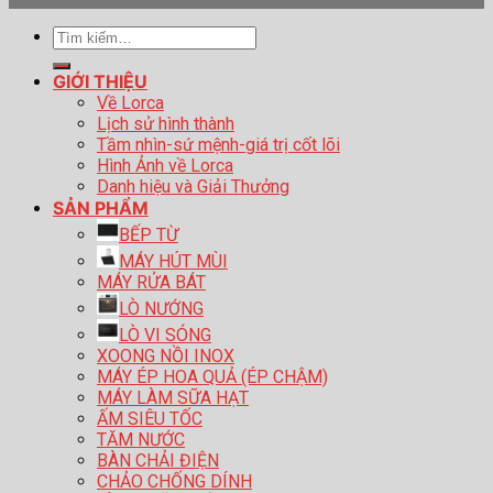
Tìm
kiếm:
GIỚI THIỆU
Về Lorca
Lịch sử hình thành
Tầm nhìn-sứ mệnh-giá trị cốt lõi
Hình Ảnh về Lorca
Danh hiệu và Giải Thưởng
SẢN PHẨM
BẾP TỪ
MÁY HÚT MÙI
MÁY RỬA BÁT
LÒ NƯỚNG
LÒ VI SÓNG
XOONG NỒI INOX
MÁY ÉP HOA QUẢ (ÉP CHẬM)
MÁY LÀM SỮA HẠT
ẤM SIÊU TỐC
TĂM NƯỚC
BÀN CHẢI ĐIỆN
CHẢO CHỐNG DÍNH