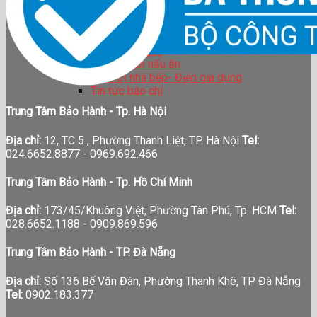
BẢO HÀNH
TIN TỨC
LIÊN HỆ
Tin tức công ty
Hướng dẫn nấu ăn
Thiết bị nhà bếp- Điện gia dụng
Tin tức báo chí
Trung Tâm Bảo Hành - Tp. Hà Nội
Địa chỉ:
12, TC 5 , Phường Thanh Liệt, TP. Hà Nội
Tel:
024.6652.8877 - 0969.692.466
Trung Tâm Bảo Hành - Tp. Hồ Chí Minh
Địa chỉ:
173/45/Khuông Việt, Phường Tân Phú, Tp. HCM
Tel:
028.6652.1188 - 0909.869.596
Trung Tâm Bảo Hành - TP. Đà Nẵng
Địa chỉ:
Số 136 Bế Văn Đàn, Phường Thanh Khê, TP Đà Nẵng
Tel:
0902.183.377