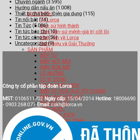
Chuyên ngành
(3.595)
Hướng dẫn nấu ăn
(1.008)
Thiết bị nhà bếp- Điện gia dụng
(115)
GIỚI THIỆU
Tin nổi bật
(14)
Về Lorca
Tin Tức
(5.086)
Lịch sử hình thành
Tin tức báo chí
(10)
Tầm nhìn-sứ mệnh-giá trị cốt lõi
Tin tức công ty
(56)
Hình Ảnh về Lorca
Uncategorized
(9)
Danh hiệu và Giải Thưởng
SẢN PHẨM
BẾP TỪ
MÁY HÚT MÙI
MÁY RỬA BÁT
LÒ NƯỚNG
LÒ VI SÓNG
XOONG NỒI INOX
Công ty cổ phần tập đoàn Lorca
MÁY ÉP HOA QUẢ (ÉP CHẬM)
MÁY LÀM SỮA HẠT
MST:
0106511702
Ngày cấp:
15/04/2014
Hotline:
18006690
ẤM SIÊU TỐC
-
0903.268.077
Email:
cskh@lorca.vn
TĂM NƯỚC
BÀN CHẢI ĐIỆN
CHẢO CHỐNG DÍNH
BÌNH GIỮ NHIỆT
HỆ THỐNG ĐẠI LÍ
CATALOGUE