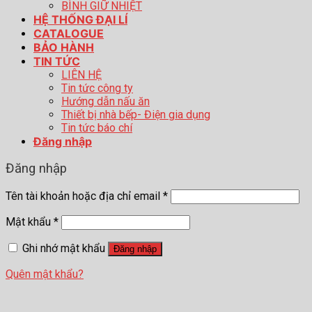
BÌNH GIỮ NHIỆT
HỆ THỐNG ĐẠI LÍ
CATALOGUE
BẢO HÀNH
TIN TỨC
LIÊN HỆ
Tin tức công ty
Hướng dẫn nấu ăn
Thiết bị nhà bếp- Điện gia dụng
Tin tức báo chí
Đăng nhập
Đăng nhập
Tên tài khoản hoặc địa chỉ email
*
Mật khẩu
*
Ghi nhớ mật khẩu
Đăng nhập
Quên mật khẩu?