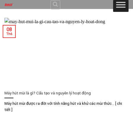
Skip
to
content
08
Th6
Máy hút mùi là gì? Cấu tạo và nguyên lý hoạt động
Máy hút mùi được ra đời với tính năng hút và khử các mùi thức... [ chi
tiết ]