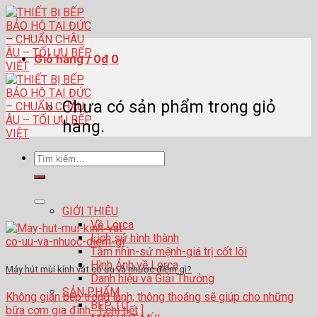
Skip
to
content
Giỏ hàng /
0
₫
0
Chưa có sản phẩm trong giỏ
hàng.
Tìm
kiếm:
GIỚI THIỆU
Về Lorca
Lịch sử hình thành
Tầm nhìn-sứ mệnh-giá trị cốt lõi
Hình Ảnh về Lorca
Máy hút mùi kính vát có ưu và nhược điểm gì?
Danh hiệu và Giải Thưởng
SẢN PHẨM
Không gian bếp trong lành, thông thoáng sẽ giúp cho những
BẾP TỪ
bữa cơm gia đình... [ chi tiết ]