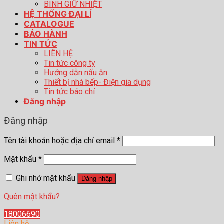
BÌNH GIỮ NHIỆT
HỆ THỐNG ĐẠI LÍ
CATALOGUE
BẢO HÀNH
TIN TỨC
LIÊN HỆ
Tin tức công ty
Hướng dẫn nấu ăn
Thiết bị nhà bếp- Điện gia dụng
Tin tức báo chí
Đăng nhập
Đăng nhập
Tên tài khoản hoặc địa chỉ email
*
Mật khẩu
*
Ghi nhớ mật khẩu
Đăng nhập
Quên mật khẩu?
18006690
Liên hệ