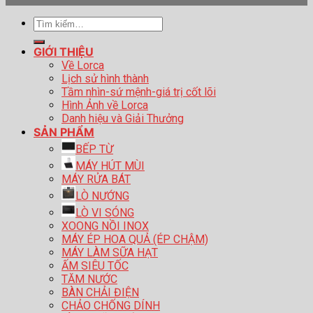
Tìm
kiếm:
GIỚI THIỆU
Về Lorca
Lịch sử hình thành
Tầm nhìn-sứ mệnh-giá trị cốt lõi
Hình Ảnh về Lorca
Danh hiệu và Giải Thưởng
SẢN PHẨM
BẾP TỪ
MÁY HÚT MÙI
MÁY RỬA BÁT
LÒ NƯỚNG
LÒ VI SÓNG
XOONG NỒI INOX
MÁY ÉP HOA QUẢ (ÉP CHẬM)
MÁY LÀM SỮA HẠT
ẤM SIÊU TỐC
TĂM NƯỚC
BÀN CHẢI ĐIỆN
CHẢO CHỐNG DÍNH