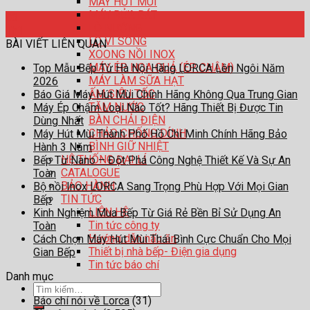
MÁY HÚT MÙI
MÁY RỬA BÁT
03
LÒ NƯỚNG
Th1
LÒ VI SÓNG
BÀI VIẾT LIÊN QUAN
XOONG NỒI INOX
MÁY ÉP HOA QUẢ (ÉP CHẬM)
Top Mẫu Bếp Từ Hà Nội Hãng LORCA Lên Ngôi Năm
MÁY LÀM SỮA HẠT
2026
ẤM SIÊU TỐC
Báo Giá Máy Hút Mùi Chính Hãng Không Qua Trung Gian
TĂM NƯỚC
Máy Ép Chậm Loại Nào Tốt? Hãng Thiết Bị Được Tin
BÀN CHẢI ĐIỆN
Dùng Nhất
CHẢO CHỐNG DÍNH
Máy Hút Mùi Thành Phố Hồ Chí Minh Chính Hãng Bảo
BÌNH GIỮ NHIỆT
Hành 3 Năm
HỆ THỐNG ĐẠI LÍ
Bếp Từ Nano – Đột Phá Công Nghệ Thiết Kế Và Sự An
CATALOGUE
Toàn
BẢO HÀNH
Bộ nồi Inox LORCA Sang Trọng Phù Hợp Với Mọi Gian
TIN TỨC
Bếp
LIÊN HỆ
Kinh Nghiệm Mua Bếp Từ Giá Rẻ Bền Bỉ Sử Dụng An
Tin tức công ty
Toàn
Hướng dẫn nấu ăn
Cách Chọn Máy Hút Mùi Thái Bình Cực Chuẩn Cho Mọi
Thiết bị nhà bếp- Điện gia dụng
Gian Bếp
Tin tức báo chí
Danh mục
Tìm
Báo chí nói về Lorca
(31)
kiếm: