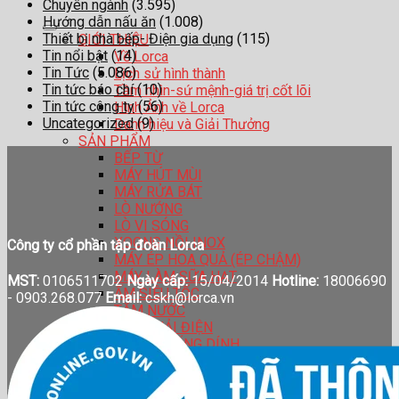
Chuyên ngành
(3.595)
Hướng dẫn nấu ăn
(1.008)
Thiết bị nhà bếp- Điện gia dụng
(115)
GIỚI THIỆU
Tin nổi bật
(14)
Về Lorca
Tin Tức
(5.086)
Lịch sử hình thành
Tin tức báo chí
(10)
Tầm nhìn-sứ mệnh-giá trị cốt lõi
Tin tức công ty
(56)
Hình Ảnh về Lorca
Uncategorized
(9)
Danh hiệu và Giải Thưởng
SẢN PHẨM
BẾP TỪ
MÁY HÚT MÙI
MÁY RỬA BÁT
LÒ NƯỚNG
LÒ VI SÓNG
XOONG NỒI INOX
Công ty cổ phần tập đoàn Lorca
MÁY ÉP HOA QUẢ (ÉP CHẬM)
MÁY LÀM SỮA HẠT
MST:
0106511702
Ngày cấp:
15/04/2014
Hotline:
18006690
ẤM SIÊU TỐC
-
0903.268.077
Email:
cskh@lorca.vn
TĂM NƯỚC
BÀN CHẢI ĐIỆN
CHẢO CHỐNG DÍNH
BÌNH GIỮ NHIỆT
HỆ THỐNG ĐẠI LÍ
CATALOGUE