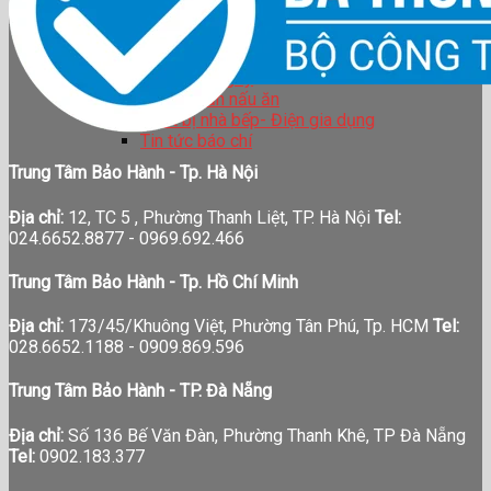
BẢO HÀNH
TIN TỨC
LIÊN HỆ
Tin tức công ty
Hướng dẫn nấu ăn
Thiết bị nhà bếp- Điện gia dụng
Tin tức báo chí
Trung Tâm Bảo Hành - Tp. Hà Nội
Địa chỉ:
12, TC 5 , Phường Thanh Liệt, TP. Hà Nội
Tel:
024.6652.8877 - 0969.692.466
Trung Tâm Bảo Hành - Tp. Hồ Chí Minh
Địa chỉ:
173/45/Khuông Việt, Phường Tân Phú, Tp. HCM
Tel:
028.6652.1188 - 0909.869.596
Trung Tâm Bảo Hành - TP. Đà Nẵng
Địa chỉ:
Số 136 Bế Văn Đàn, Phường Thanh Khê, TP Đà Nẵng
Tel:
0902.183.377