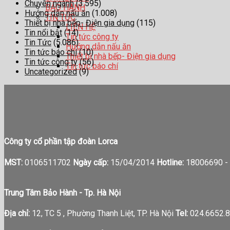
Chuyên ngành
(3.595)
BẢO HÀNH
Hướng dẫn nấu ăn
(1.008)
TIN TỨC
Thiết bị nhà bếp- Điện gia dụng
(115)
LIÊN HỆ
Tin nổi bật
(14)
Tin tức công ty
Tin Tức
(5.086)
Hướng dẫn nấu ăn
Tin tức báo chí
(10)
Thiết bị nhà bếp- Điện gia dụng
Tin tức công ty
(56)
Tin tức báo chí
Uncategorized
(9)
Công ty cổ phần tập đoàn Lorca
MST:
0106511702
Ngày cấp:
15/04/2014
Hotline:
18006690 -
Trung Tâm Bảo Hành - Tp. Hà Nội
Địa chỉ:
12, TC 5 , Phường Thanh Liệt, TP. Hà Nội
Tel:
024.6652.8