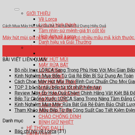
GIỚI THIỆU
Về Lorca
Lịch sử hình thành
Cách Mua Máy Hút Mùi Giá Rẻ Tại Hà Nội Sử Dụng Hiệu Quả
Tầm nhìn-sứ mệnh-giá trị cốt lõi
Hình Ảnh về Lorca
Máy hút mùi giá rẻ tại Hà Nội đang có nhiều mẫu mã, kích thước... [
Danh hiệu và Giải Thưởng
SẢN PHẨM
12
BẾP TỪ
Th7
MÁY HÚT MÙI
BÀI VIẾT LIÊN QUAN
MÁY RỬA BÁT
Bộ nồi Inox LORCA Sang Trọng Phù Hợp Với Mọi Gian Bếp
LÒ NƯỚNG
Kinh Nghiệm Mua Bếp Từ Giá Rẻ Bền Bỉ Sử Dụng An Toàn
LÒ VI SÓNG
Cách Chọn Máy Hút Mùi Thái Bình Cực Chuẩn Cho Mọi Gi
XOONG NỒI INOX
TOP 3 bộ nồi nấu bếp từ tốt nhất hiện nay
MÁY ÉP HOA QUẢ (ÉP CHẬM)
Review Máy Ép Hoa Quả Chậm Chính Hãng Vắt Kiệt Bã Đ
MÁY LÀM SỮA HẠT
Bếp Từ Chống Xước LORCA Sang Trọng Nâng Tầm Đẳng 
ẤM SIÊU TỐC
Kinh Nghiệm Mua Máy Rửa Bát Giá Rẻ Đảm Bảo Chất Lư
TĂM NƯỚC
Tham Khảo Mẫu Bếp Từ Ba Công Suất Cao Tiết Kiệm Điện
BÀN CHẢI ĐIỆN
CHẢO CHỐNG DÍNH
Danh mục
BÌNH GIỮ NHIỆT
HỆ THỐNG ĐẠI LÍ
Báo chí nói về Lorca
(31)
CATALOGUE