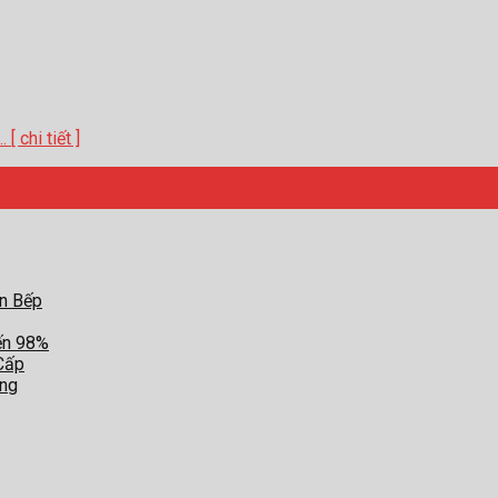
 chi tiết ]
an Bếp
ến 98%
Cấp
ợng