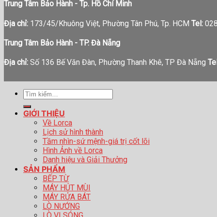
Trung Tâm Bảo Hành - Tp. Hồ Chí Minh
Địa chỉ:
173/45/Khuông Việt, Phường Tân Phú, Tp. HCM
Tel:
028
Trung Tâm Bảo Hành - TP. Đà Nẵng
Địa chỉ:
Số 136 Bế Văn Đàn, Phường Thanh Khê, TP Đà Nẵng
Tel
Tìm
kiếm:
GIỚI THIỆU
Về Lorca
Lịch sử hình thành
Tầm nhìn-sứ mệnh-giá trị cốt lõi
Hình Ảnh về Lorca
Danh hiệu và Giải Thưởng
SẢN PHẨM
BẾP TỪ
MÁY HÚT MÙI
MÁY RỬA BÁT
LÒ NƯỚNG
LÒ VI SÓNG