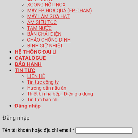
XOONG NỒI INOX
MÁY ÉP HOA QUẢ (ÉP CHẬM)
MÁY LÀM SỮA HẠT
ẤM SIÊU TỐC
TĂM NƯỚC
BÀN CHẢI ĐIỆN
CHẢO CHỐNG DÍNH
BÌNH GIỮ NHIỆT
HỆ THỐNG ĐẠI LÍ
CATALOGUE
BẢO HÀNH
TIN TỨC
LIÊN HỆ
Tin tức công ty
Hướng dẫn nấu ăn
Thiết bị nhà bếp- Điện gia dụng
Tin tức báo chí
Đăng nhập
Đăng nhập
Tên tài khoản hoặc địa chỉ email
*