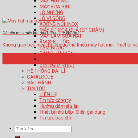
MÁY HÚT MÙI
MÁY RỬA BÁT
LÒ NƯỚNG
LÒ VI SÓNG
XOONG NỒI INOX
MÁY ÉP HOA QUẢ (ÉP CHẬM)
Có nên mua máy hút mùi bếp giá rẻ không?
MÁY LÀM SỮA HẠT
ẤM SIÊU TỐC
Không gian bếp hiện đại không thể thiếu máy hút mùi. Thiết bị này gi
TĂM NƯỚC
BÀN CHẢI ĐIỆN
30
CHẢO CHỐNG DÍNH
Th7
BÌNH GIỮ NHIỆT
HỆ THỐNG ĐẠI LÍ
CATALOGUE
BẢO HÀNH
TIN TỨC
LIÊN HỆ
Tin tức công ty
Hướng dẫn nấu ăn
Thiết bị nhà bếp- Điện gia dụng
Tin tức báo chí
Tìm
kiếm: