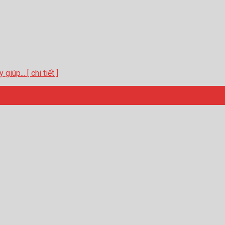
úp... [ chi tiết ]