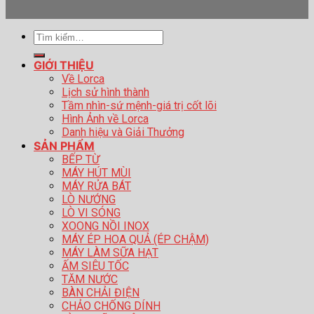
Tìm
kiếm:
GIỚI THIỆU
Về Lorca
Lịch sử hình thành
Tầm nhìn-sứ mệnh-giá trị cốt lõi
Hình Ảnh về Lorca
Danh hiệu và Giải Thưởng
SẢN PHẨM
BẾP TỪ
MÁY HÚT MÙI
MÁY RỬA BÁT
LÒ NƯỚNG
LÒ VI SÓNG
XOONG NỒI INOX
MÁY ÉP HOA QUẢ (ÉP CHẬM)
MÁY LÀM SỮA HẠT
ẤM SIÊU TỐC
TĂM NƯỚC
BÀN CHẢI ĐIỆN
CHẢO CHỐNG DÍNH