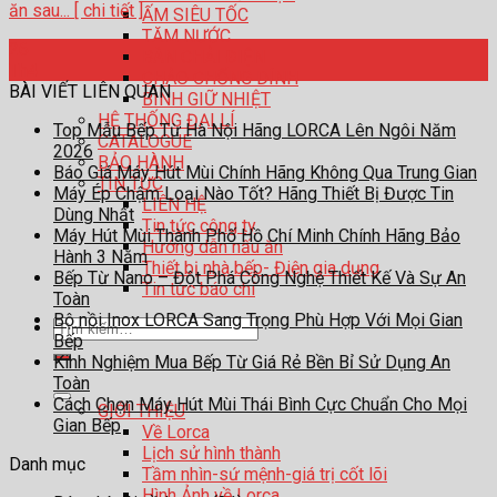
ăn sau... [ chi tiết ]
ẤM SIÊU TỐC
TĂM NƯỚC
26
BÀN CHẢI ĐIỆN
Th4
CHẢO CHỐNG DÍNH
BÀI VIẾT LIÊN QUAN
BÌNH GIỮ NHIỆT
HỆ THỐNG ĐẠI LÍ
Top Mẫu Bếp Từ Hà Nội Hãng LORCA Lên Ngôi Năm
CATALOGUE
2026
BẢO HÀNH
Báo Giá Máy Hút Mùi Chính Hãng Không Qua Trung Gian
TIN TỨC
Máy Ép Chậm Loại Nào Tốt? Hãng Thiết Bị Được Tin
LIÊN HỆ
Dùng Nhất
Tin tức công ty
Máy Hút Mùi Thành Phố Hồ Chí Minh Chính Hãng Bảo
Hướng dẫn nấu ăn
Hành 3 Năm
Thiết bị nhà bếp- Điện gia dụng
Bếp Từ Nano – Đột Phá Công Nghệ Thiết Kế Và Sự An
Tin tức báo chí
Toàn
Bộ nồi Inox LORCA Sang Trọng Phù Hợp Với Mọi Gian
Tìm
Bếp
kiếm:
Kinh Nghiệm Mua Bếp Từ Giá Rẻ Bền Bỉ Sử Dụng An
Toàn
Cách Chọn Máy Hút Mùi Thái Bình Cực Chuẩn Cho Mọi
GIỚI THIỆU
Gian Bếp
Về Lorca
Lịch sử hình thành
Danh mục
Tầm nhìn-sứ mệnh-giá trị cốt lõi
Hình Ảnh về Lorca