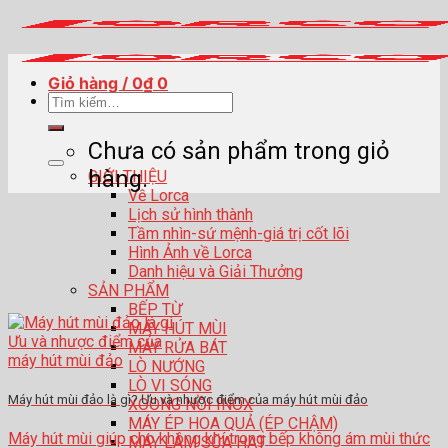
Skip
to
content
Giỏ hàng /
0
₫
0
Tìm
kiếm:
Chưa có sản phẩm trong giỏ
hàng.
GIỚI THIỆU
Về Lorca
Lịch sử hình thành
Tầm nhìn-sứ mệnh-giá trị cốt lõi
Hình Ảnh về Lorca
Danh hiệu và Giải Thưởng
SẢN PHẨM
BẾP TỪ
MÁY HÚT MÙI
MÁY RỬA BÁT
LÒ NƯỚNG
LÒ VI SÓNG
Máy hút mùi đảo là gì? Ưu và nhược điểm của máy hút mùi đảo
XOONG NỒI INOX
MÁY ÉP HOA QUẢ (ÉP CHẬM)
Máy hút mùi giúp cho không khí trong bếp không ám mùi thức
MÁY LÀM SỮA HẠT