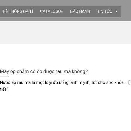
HỆ THỐNG ĐẠI LÍ
CATALOGUE
BẢO HÀNH
TIN TỨC
Máy ép chậm có ép được rau má không?
Nước ép rau má là một loại đồ uống lành mạnh, tốt cho sức khỏe.... [ 
tiết ]