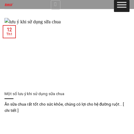
Skip
to
content
12
Th1
Một số lưu ý khi sử dụng sữa chua
Ăn sữa chua rất tốt cho sức khỏe, chúng có lợi cho hệ đường ruột... [
chi tiết ]