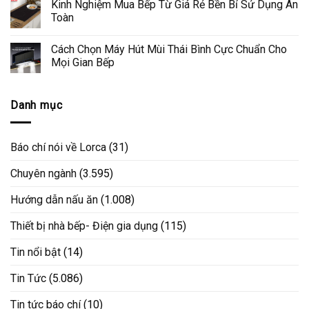
Kinh Nghiệm Mua Bếp Từ Giá Rẻ Bền Bỉ Sử Dụng An
Toàn
Cách Chọn Máy Hút Mùi Thái Bình Cực Chuẩn Cho
Mọi Gian Bếp
Danh mục
Báo chí nói về Lorca
(31)
Chuyên ngành
(3.595)
Hướng dẫn nấu ăn
(1.008)
Thiết bị nhà bếp- Điện gia dụng
(115)
Tin nổi bật
(14)
Tin Tức
(5.086)
Tin tức báo chí
(10)