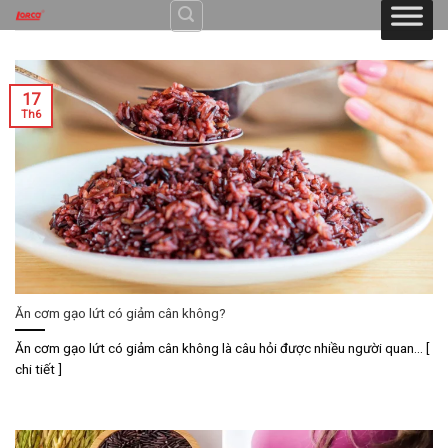
Skip
to
content
17
Th6
Ăn cơm gạo lứt có giảm cân không?
Ăn cơm gạo lứt có giảm cân không là câu hỏi được nhiều người quan... [
chi tiết ]