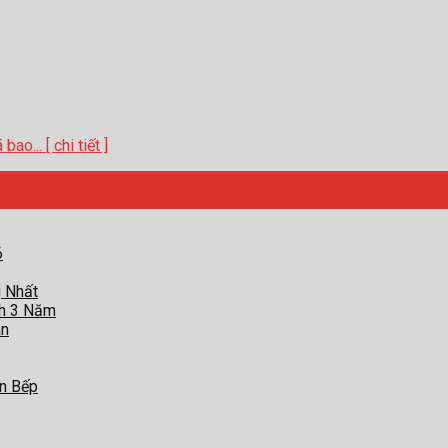
o... [ chi tiết ]
6
g Nhất
nh 3 Năm
àn
an Bếp