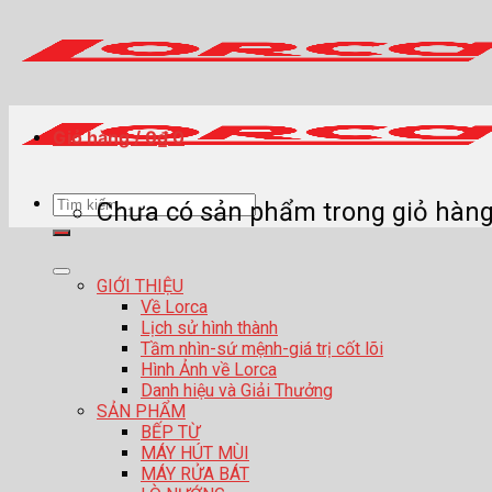
Skip
to
content
Giỏ hàng /
0
₫
0
Tìm
Chưa có sản phẩm trong giỏ hàng
kiếm:
GIỚI THIỆU
Về Lorca
Lịch sử hình thành
Tầm nhìn-sứ mệnh-giá trị cốt lõi
Hình Ảnh về Lorca
Danh hiệu và Giải Thưởng
SẢN PHẨM
BẾP TỪ
MÁY HÚT MÙI
MÁY RỬA BÁT