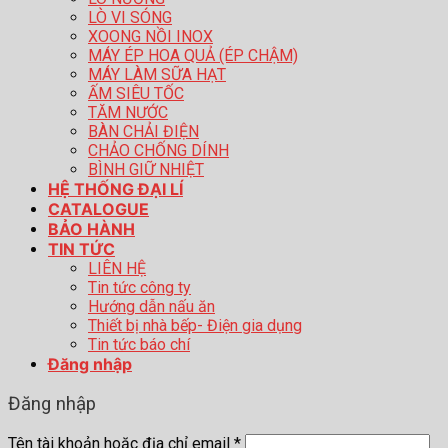
LÒ VI SÓNG
XOONG NỒI INOX
MÁY ÉP HOA QUẢ (ÉP CHẬM)
MÁY LÀM SỮA HẠT
ẤM SIÊU TỐC
TĂM NƯỚC
BÀN CHẢI ĐIỆN
CHẢO CHỐNG DÍNH
BÌNH GIỮ NHIỆT
HỆ THỐNG ĐẠI LÍ
CATALOGUE
BẢO HÀNH
TIN TỨC
LIÊN HỆ
Tin tức công ty
Hướng dẫn nấu ăn
Thiết bị nhà bếp- Điện gia dụng
Tin tức báo chí
Đăng nhập
Đăng nhập
Tên tài khoản hoặc địa chỉ email
*