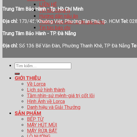
LIÊN HỆ
Trung Tâm Bảo Hành - Tp. Hồ Chí Minh
Tin tức công ty
Hướng dẫn nấu ăn
Địa chỉ:
173/45/Khuông Việt, Phường Tân Phú, Tp. HCM
Tel:
028
Thiết bị nhà bếp- Điện gia dụng
Tin tức báo chí
Trung Tâm Bảo Hành - TP. Đà Nẵng
Địa chỉ:
Số 136 Bế Văn Đàn, Phường Thanh Khê, TP Đà Nẵng
Tel
Tìm
kiếm:
GIỚI THIỆU
Về Lorca
Lịch sử hình thành
Tầm nhìn-sứ mệnh-giá trị cốt lõi
Hình Ảnh về Lorca
Danh hiệu và Giải Thưởng
SẢN PHẨM
BẾP TỪ
MÁY HÚT MÙI
MÁY RỬA BÁT
LÒ NƯỚNG