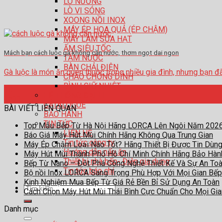
LÒ NƯỚNG
LÒ VI SÓNG
XOONG NỒI INOX
MÁY ÉP HOA QUẢ (ÉP CHẬM)
MÁY LÀM SỮA HẠT
ẤM SIÊU TỐC
Mách bạn cách luộc gà không cần nước, thơm ngọt dai ngon
TĂM NƯỚC
BÀN CHẢI ĐIỆN
Gà luộc là món ăn quen thuộc trong nhiều gia đình, nhưng bạn đã ba
CHẢO CHỐNG DÍNH
BÌNH GIỮ NHIỆT
10
HỆ THỐNG ĐẠI LÍ
Th11
CATALOGUE
BÀI VIẾT LIÊN QUAN
BẢO HÀNH
TIN TỨC
Top Mẫu Bếp Từ Hà Nội Hãng LORCA Lên Ngôi Năm 202
LIÊN HỆ
Báo Giá Máy Hút Mùi Chính Hãng Không Qua Trung Gian
Tin tức công ty
Máy Ép Chậm Loại Nào Tốt? Hãng Thiết Bị Được Tin Dùn
Hướng dẫn nấu ăn
Máy Hút Mùi Thành Phố Hồ Chí Minh Chính Hãng Bảo Hà
Thiết bị nhà bếp- Điện gia dụng
Bếp Từ Nano – Đột Phá Công Nghệ Thiết Kế Và Sự An To
Tin tức báo chí
Bộ nồi Inox LORCA Sang Trọng Phù Hợp Với Mọi Gian Bếp
Kinh Nghiệm Mua Bếp Từ Giá Rẻ Bền Bỉ Sử Dụng An Toàn
Tìm
Cách Chọn Máy Hút Mùi Thái Bình Cực Chuẩn Cho Mọi Gi
kiếm:
Danh mục