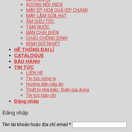
XOONG NỒI INOX
MÁY ÉP HOA QUẢ (ÉP CHẬM)
MÁY LÀM SỮA HẠT
ẤM SIÊU TỐC
TĂM NƯỚC
BÀN CHẢI ĐIỆN
CHẢO CHỐNG DÍNH
BÌNH GIỮ NHIỆT
HỆ THỐNG ĐẠI LÍ
CATALOGUE
BẢO HÀNH
TIN TỨC
LIÊN HỆ
Tin tức công ty
Hướng dẫn nấu ăn
Thiết bị nhà bếp- Điện gia dụng
Tin tức báo chí
Đăng nhập
Đăng nhập
Tên tài khoản hoặc địa chỉ email
*