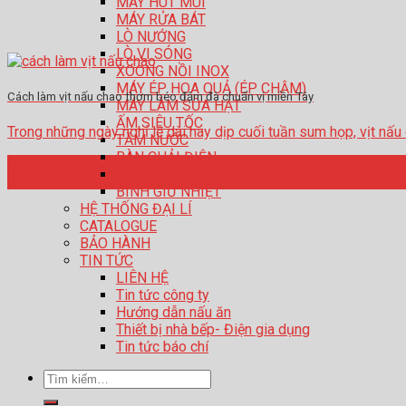
MÁY HÚT MÙI
MÁY RỬA BÁT
LÒ NƯỚNG
LÒ VI SÓNG
XOONG NỒI INOX
MÁY ÉP HOA QUẢ (ÉP CHẬM)
Cách làm vịt nấu chao thơm béo đậm đà chuẩn vị miền Tây
MÁY LÀM SỮA HẠT
ẤM SIÊU TỐC
Trong những ngày nghỉ lễ dài hay dịp cuối tuần sum họp, vịt nấu cha
TĂM NƯỚC
BÀN CHẢI ĐIỆN
29
CHẢO CHỐNG DÍNH
Th4
BÌNH GIỮ NHIỆT
HỆ THỐNG ĐẠI LÍ
CATALOGUE
BẢO HÀNH
TIN TỨC
LIÊN HỆ
Tin tức công ty
Hướng dẫn nấu ăn
Thiết bị nhà bếp- Điện gia dụng
Tin tức báo chí
Tìm
kiếm: