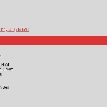
 là... [ chi tiết ]
6
g Nhất
nh 3 Năm
àn
an Bếp