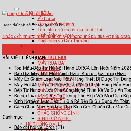
GIỚI THIỆU
Về Lorca
Lịch sử hình thành
Công thức vịt nấu chao ngon bất bại
Tầm nhìn-sứ mệnh-giá trị cốt lõi
Hình Ảnh về Lorca
Nhắc đến những món ngon từ vịt, không thể bỏ qua vịt nấu chao. Đây
Danh hiệu và Giải Thưởng
SẢN PHẨM
17
BẾP TỪ
Th5
MÁY HÚT MÙI
BÀI VIẾT LIÊN QUAN
MÁY RỬA BÁT
Top Mẫu Bếp Từ Hà Nội Hãng LORCA Lên Ngôi Năm 202
LÒ NƯỚNG
Báo Giá Máy Hút Mùi Chính Hãng Không Qua Trung Gian
LÒ VI SÓNG
Máy Ép Chậm Loại Nào Tốt? Hãng Thiết Bị Được Tin Dùn
XOONG NỒI INOX
Máy Hút Mùi Thành Phố Hồ Chí Minh Chính Hãng Bảo Hà
MÁY ÉP HOA QUẢ (ÉP CHẬM)
Bếp Từ Nano – Đột Phá Công Nghệ Thiết Kế Và Sự An To
MÁY LÀM SỮA HẠT
Bộ nồi Inox LORCA Sang Trọng Phù Hợp Với Mọi Gian Bếp
ẤM SIÊU TỐC
Kinh Nghiệm Mua Bếp Từ Giá Rẻ Bền Bỉ Sử Dụng An Toàn
TĂM NƯỚC
Cách Chọn Máy Hút Mùi Thái Bình Cực Chuẩn Cho Mọi Gi
BÀN CHẢI ĐIỆN
CHẢO CHỐNG DÍNH
Danh mục
BÌNH GIỮ NHIỆT
HỆ THỐNG ĐẠI LÍ
Báo chí nói về Lorca
(31)
CATALOGUE