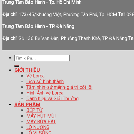
Trung Tâm Bảo Hành - Tp. Hồ Chí Minh
Địa chỉ:
173/45/Khuông Việt, Phường Tân Phú, Tp. HCM
Tel:
028
Trung Tâm Bảo Hành - TP. Đà Nẵng
Địa chỉ:
Số 136 Bế Văn Đàn, Phường Thanh Khê, TP Đà Nẵng
Tel
Tìm
kiếm:
GIỚI THIỆU
Về Lorca
Lịch sử hình thành
Tầm nhìn-sứ mệnh-giá trị cốt lõi
Hình Ảnh về Lorca
Danh hiệu và Giải Thưởng
SẢN PHẨM
BẾP TỪ
MÁY HÚT MÙI
MÁY RỬA BÁT
LÒ NƯỚNG
LÒ VI SÓNG