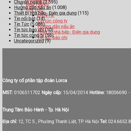
Chuyên ngành
(3.595)
BẢO HÀNH
Hướng dẫn nấu ăn
(1.008)
TIN TỨC
Thiết bị nhà bếp- Điện gia dụng
(115)
LIÊN HỆ
Tin nổi bật
(14)
Tin tức công ty
Tin Tức
(5.086)
Hướng dẫn nấu ăn
Tin tức báo chí
(10)
Thiết bị nhà bếp- Điện gia dụng
Tin tức công ty
(56)
Tin tức báo chí
Uncategorized
(9)
Công ty cổ phần tập đoàn Lorca
MST:
0106511702
Ngày cấp:
15/04/2014
Hotline:
18006690 -
Trung Tâm Bảo Hành - Tp. Hà Nội
Địa chỉ:
12, TC 5 , Phường Thanh Liệt, TP. Hà Nội
Tel:
024.6652.8