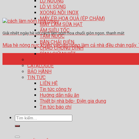
LÒ NƯỚNG
LÒ VI SÓNG
XOONG NỒI INOX
MÁY ÉP HOA QUẢ (ÉP CHẬM)
MÁY LÀM SỮA HẠT
ẤM SIÊU TỐC
Giải nhiệt ngày hè với cách làm nộm hoa chuối giòn ngon, thanh mát
TĂM NƯỚC
BÀN CHẢI ĐIỆN
Mùa hè nóng nực khiến việc ăn uống làm cả nhà đều chán ngấy. Thay
CHẢO CHỐNG DÍNH
BÌNH GIỮ NHIỆT
13
HỆ THỐNG ĐẠI LÍ
Th3
CATALOGUE
BẢO HÀNH
TIN TỨC
LIÊN HỆ
Tin tức công ty
Hướng dẫn nấu ăn
Thiết bị nhà bếp- Điện gia dụng
Tin tức báo chí
Tìm
kiếm: