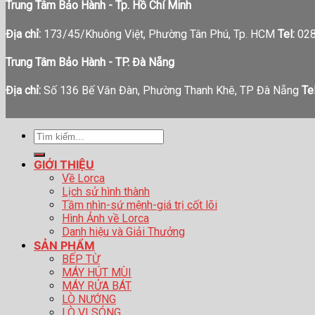
Trung Tâm Bảo Hành - Tp. Hồ Chí Minh
Địa chỉ:
173/45/Khuông Việt, Phường Tân Phú, Tp. HCM
Tel:
028
Trung Tâm Bảo Hành - TP. Đà Nẵng
Địa chỉ:
Số 136 Bế Văn Đàn, Phường Thanh Khê, TP Đà Nẵng
Tel
Tìm
kiếm:
GIỚI THIỆU
Về Lorca
Lịch sử hình thành
Tầm nhìn-sứ mệnh-giá trị cốt lõi
Hình Ảnh về Lorca
Danh hiệu và Giải Thưởng
SẢN PHẨM
BẾP TỪ
MÁY HÚT MÙI
MÁY RỬA BÁT
LÒ NƯỚNG
LÒ VI SÓNG