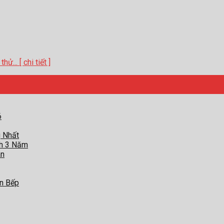
... [ chi tiết ]
6
g Nhất
nh 3 Năm
àn
an Bếp