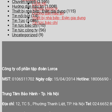
Chuyên ngành
(3.595)
LIÊN HỆ
Hướng dẫn nấu ăn
(1.008)
Tin tức công ty
Thiết bị nhà bếp- Điện gia dụng
(115)
Hướng dẫn nấu ăn
Tin nổi bật
(14)
Thiết bị nhà bếp- Điện gia dụng
Tin Tức
(5.086)
Tin tức báo chí
Tin tức báo chí
(10)
Tin tức công ty
(56)
Uncategorized
(9)
Công ty cổ phần tập đoàn Lorca
MST:
0106511702
Ngày cấp:
15/04/2014
Hotline:
18006690 -
Trung Tâm Bảo Hành - Tp. Hà Nội
Địa chỉ:
12, TC 5 , Phường Thanh Liệt, TP. Hà Nội
Tel:
024.6652.8