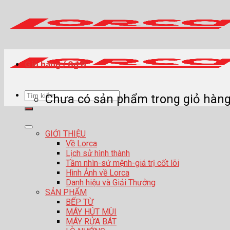
Skip
to
content
Giỏ hàng /
0
₫
0
Tìm
Chưa có sản phẩm trong giỏ hàng
kiếm:
GIỚI THIỆU
Về Lorca
Lịch sử hình thành
Tầm nhìn-sứ mệnh-giá trị cốt lõi
Hình Ảnh về Lorca
Danh hiệu và Giải Thưởng
SẢN PHẨM
BẾP TỪ
MÁY HÚT MÙI
MÁY RỬA BÁT