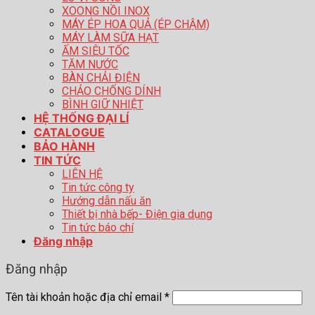
XOONG NỒI INOX
MÁY ÉP HOA QUẢ (ÉP CHẬM)
MÁY LÀM SỮA HẠT
ẤM SIÊU TỐC
TĂM NƯỚC
BÀN CHẢI ĐIỆN
CHẢO CHỐNG DÍNH
BÌNH GIỮ NHIỆT
HỆ THỐNG ĐẠI LÍ
CATALOGUE
BẢO HÀNH
TIN TỨC
LIÊN HỆ
Tin tức công ty
Hướng dẫn nấu ăn
Thiết bị nhà bếp- Điện gia dụng
Tin tức báo chí
Đăng nhập
Đăng nhập
Tên tài khoản hoặc địa chỉ email
*