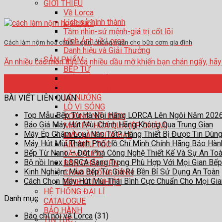
GIỚI THIỆU
Về Lorca
Lịch sử hình thành
Tầm nhìn-sứ mệnh-giá trị cốt lõi
Hình Ảnh về Lorca
Cách làm nộm hoa chuối ngon, chống ngán cho bữa cơm gia đình
Danh hiệu và Giải Thưởng
SẢN PHẨM
Ăn nhiều các món thịt, cá nhiều dầu mỡ khiến bạn chán ngấy, hãy thử
BẾP TỪ
MÁY HÚT MÙI
16
MÁY RỬA BÁT
Th9
LÒ NƯỚNG
BÀI VIẾT LIÊN QUAN
LÒ VI SÓNG
Top Mẫu Bếp Từ Hà Nội Hãng LORCA Lên Ngôi Năm 202
XOONG NỒI INOX
Báo Giá Máy Hút Mùi Chính Hãng Không Qua Trung Gian
MÁY ÉP HOA QUẢ (ÉP CHẬM)
Máy Ép Chậm Loại Nào Tốt? Hãng Thiết Bị Được Tin Dùn
MÁY LÀM SỮA HẠT
Máy Hút Mùi Thành Phố Hồ Chí Minh Chính Hãng Bảo Hà
ẤM SIÊU TỐC
Bếp Từ Nano – Đột Phá Công Nghệ Thiết Kế Và Sự An To
TĂM NƯỚC
Bộ nồi Inox LORCA Sang Trọng Phù Hợp Với Mọi Gian Bếp
BÀN CHẢI ĐIỆN
Kinh Nghiệm Mua Bếp Từ Giá Rẻ Bền Bỉ Sử Dụng An Toàn
CHẢO CHỐNG DÍNH
Cách Chọn Máy Hút Mùi Thái Bình Cực Chuẩn Cho Mọi Gi
BÌNH GIỮ NHIỆT
HỆ THỐNG ĐẠI LÍ
Danh mục
CATALOGUE
BẢO HÀNH
Báo chí nói về Lorca
(31)
TIN TỨC