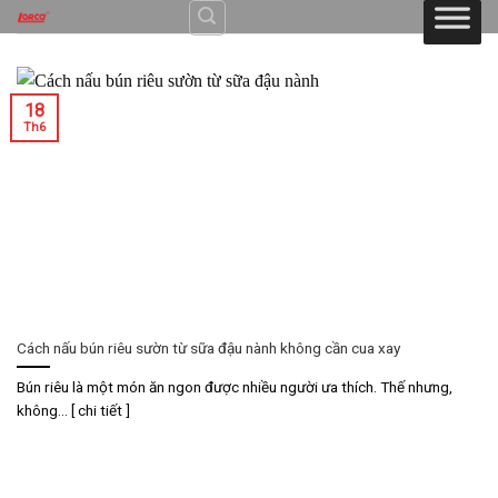
Skip
to
content
18
Th6
Cách nấu bún riêu sườn từ sữa đậu nành không cần cua xay
Bún riêu là một món ăn ngon được nhiều người ưa thích. Thế nhưng,
không... [ chi tiết ]