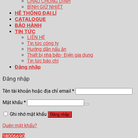
CHẢO CHỐNG DÍNH
BÌNH GIỮ NHIỆT
HỆ THỐNG ĐẠI LÍ
CATALOGUE
BẢO HÀNH
TIN TỨC
LIÊN HỆ
Tin tức công ty
Hướng dẫn nấu ăn
Thiết bị nhà bếp- Điện gia dụng
Tin tức báo chí
Đăng nhập
Đăng nhập
Tên tài khoản hoặc địa chỉ email
*
Mật khẩu
*
Ghi nhớ mật khẩu
Đăng nhập
Quên mật khẩu?
18006690