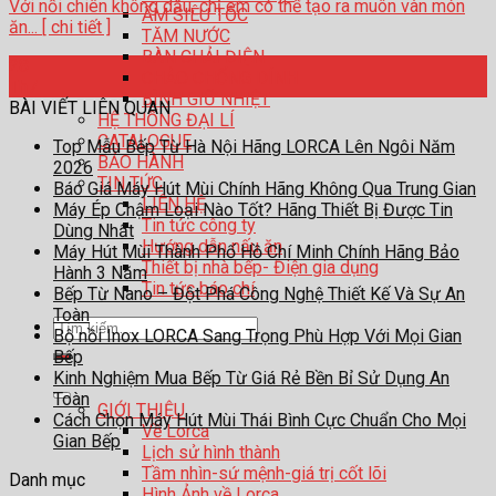
Với nồi chiên không dầu, chị em có thể tạo ra muôn vàn món
ẤM SIÊU TỐC
ăn... [ chi tiết ]
TĂM NƯỚC
BÀN CHẢI ĐIỆN
28
CHẢO CHỐNG DÍNH
Th7
BÌNH GIỮ NHIỆT
BÀI VIẾT LIÊN QUAN
HỆ THỐNG ĐẠI LÍ
CATALOGUE
Top Mẫu Bếp Từ Hà Nội Hãng LORCA Lên Ngôi Năm
BẢO HÀNH
2026
TIN TỨC
Báo Giá Máy Hút Mùi Chính Hãng Không Qua Trung Gian
LIÊN HỆ
Máy Ép Chậm Loại Nào Tốt? Hãng Thiết Bị Được Tin
Tin tức công ty
Dùng Nhất
Hướng dẫn nấu ăn
Máy Hút Mùi Thành Phố Hồ Chí Minh Chính Hãng Bảo
Thiết bị nhà bếp- Điện gia dụng
Hành 3 Năm
Tin tức báo chí
Bếp Từ Nano – Đột Phá Công Nghệ Thiết Kế Và Sự An
Toàn
Tìm
Bộ nồi Inox LORCA Sang Trọng Phù Hợp Với Mọi Gian
kiếm:
Bếp
Kinh Nghiệm Mua Bếp Từ Giá Rẻ Bền Bỉ Sử Dụng An
Toàn
GIỚI THIỆU
Cách Chọn Máy Hút Mùi Thái Bình Cực Chuẩn Cho Mọi
Về Lorca
Gian Bếp
Lịch sử hình thành
Tầm nhìn-sứ mệnh-giá trị cốt lõi
Danh mục
Hình Ảnh về Lorca