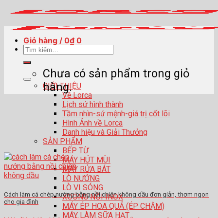
Skip
to
content
Giỏ hàng /
0
₫
0
Tìm
kiếm:
Chưa có sản phẩm trong giỏ
hàng.
GIỚI THIỆU
Về Lorca
Lịch sử hình thành
Tầm nhìn-sứ mệnh-giá trị cốt lõi
Hình Ảnh về Lorca
Danh hiệu và Giải Thưởng
SẢN PHẨM
BẾP TỪ
MÁY HÚT MÙI
MÁY RỬA BÁT
LÒ NƯỚNG
LÒ VI SÓNG
Cách làm cá chép nướng bằng nồi chiên không dầu đơn giản, thơm ngon
XOONG NỒI INOX
cho gia đình
MÁY ÉP HOA QUẢ (ÉP CHẬM)
MÁY LÀM SỮA HẠT