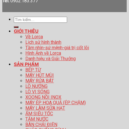
Tel:
0902.183.377
Tìm
kiếm:
GIỚI THIỆU
Về Lorca
Lịch sử hình thành
Tầm nhìn-sứ mệnh-giá trị cốt lõi
Hình Ảnh về Lorca
Danh hiệu và Giải Thưởng
SẢN PHẨM
BẾP TỪ
MÁY HÚT MÙI
MÁY RỬA BÁT
LÒ NƯỚNG
LÒ VI SÓNG
XOONG NỒI INOX
MÁY ÉP HOA QUẢ (ÉP CHẬM)
MÁY LÀM SỮA HẠT
ẤM SIÊU TỐC
TĂM NƯỚC
BÀN CHẢI ĐIỆN