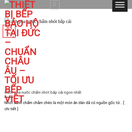
Skip
to
content
07
Th3
Cách pha nước chấm nhót bắp cải ngon nhất
Nhót xanh chấm chẳm chéo là một món ăn dân dã có nguồn gốc từ... [
chi tiết ]