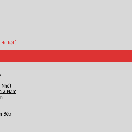
chi tiết ]
6
g Nhất
nh 3 Năm
àn
an Bếp