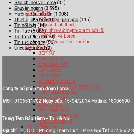
Báo chí nói về Lorca
(31)
Chuyên ngành
(3.595)
GIỚI THIỆU
Hướng dẫn nấu ăn
(1.008)
Về Lorca
Thiết bị nhà bếp- Điện gia dụng
(115)
Lịch sử hình thành
Tin nổi bật
(14)
Tầm nhìn-sứ mệnh-giá trị cốt lõi
Tin Tức
(5.086)
Hình Ảnh về Lorca
Tin tức báo chí
(10)
Danh hiệu và Giải Thưởng
Tin tức công ty
(56)
SẢN PHẨM
Uncategorized
(9)
BẾP TỪ
MÁY HÚT MÙI
MÁY RỬA BÁT
LÒ NƯỚNG
LÒ VI SÓNG
XOONG NỒI INOX
MÁY ÉP HOA QUẢ (ÉP CHẬM)
Công ty cổ phần tập đoàn Lorca
MÁY LÀM SỮA HẠT
ẤM SIÊU TỐC
MST:
0106511702
Ngày cấp:
15/04/2014
Hotline:
18006690 -
TĂM NƯỚC
BÀN CHẢI ĐIỆN
CHẢO CHỐNG DÍNH
Trung Tâm Bảo Hành - Tp. Hà Nội
BÌNH GIỮ NHIỆT
HỆ THỐNG ĐẠI LÍ
Địa chỉ:
12, TC 5 , Phường Thanh Liệt, TP. Hà Nội
Tel:
024.6652.8
CATALOGUE