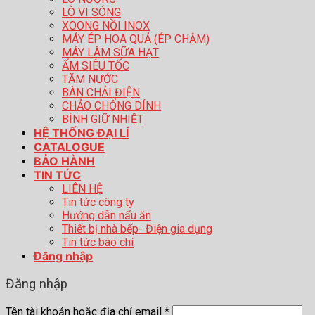
LÒ VI SÓNG
XOONG NỒI INOX
MÁY ÉP HOA QUẢ (ÉP CHẬM)
MÁY LÀM SỮA HẠT
ẤM SIÊU TỐC
TĂM NƯỚC
BÀN CHẢI ĐIỆN
CHẢO CHỐNG DÍNH
BÌNH GIỮ NHIỆT
HỆ THỐNG ĐẠI LÍ
CATALOGUE
BẢO HÀNH
TIN TỨC
LIÊN HỆ
Tin tức công ty
Hướng dẫn nấu ăn
Thiết bị nhà bếp- Điện gia dụng
Tin tức báo chí
Đăng nhập
Đăng nhập
Tên tài khoản hoặc địa chỉ email
*