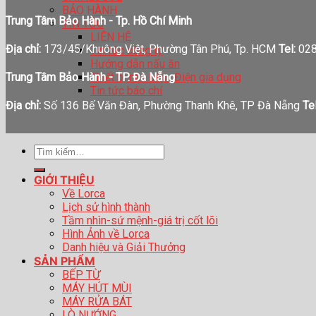
BẢO HÀNH
Trung Tâm Bảo Hành - Tp. Hồ Chí Minh
TIN TỨC
LIÊN HỆ
Địa chỉ:
173/45/Khuông Việt, Phường Tân Phú, Tp. HCM
Tel:
028
Tin tức công ty
Hướng dẫn nấu ăn
Thiết bị nhà bếp- Điện gia dụng
Trung Tâm Bảo Hành - TP. Đà Nẵng
Tin tức báo chí
Địa chỉ:
Số 136 Bế Văn Đàn, Phường Thanh Khê, TP Đà Nẵng
Tel
Tìm
kiếm:
GIỚI THIỆU
Về Lorca
Lịch sử hình thành
Tầm nhìn-sứ mệnh-giá trị cốt lõi
Hình Ảnh về Lorca
Danh hiệu và Giải Thưởng
SẢN PHẨM
BẾP TỪ
MÁY HÚT MÙI
MÁY RỬA BÁT
LÒ NƯỚNG