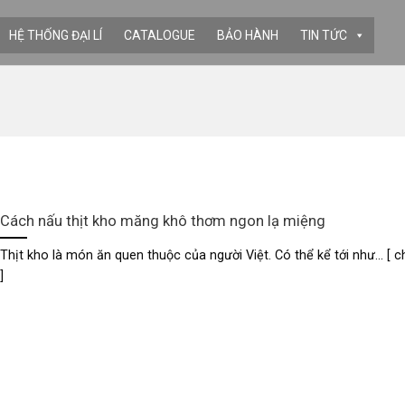
HỆ THỐNG ĐẠI LÍ
CATALOGUE
BẢO HÀNH
TIN TỨC
Cách nấu thịt kho măng khô thơm ngon lạ miệng
Thịt kho là món ăn quen thuộc của người Việt. Có thể kể tới như... [ ch
]