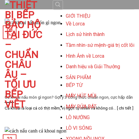
Skip
to
GIỚI THIỆU
content
Về Lorca
08
Lịch sử hình thành
Th3
Tầm nhìn-sứ mệnh-giá trị cốt lõi
Hình Ảnh về Lorca
Danh hiệu và Giải Thưởng
SẢN PHẨM
BẾP TỪ
MÁY HÚT MÙI
Cá khoai nấu món gì ngon? Gợi ý 3 công thức chuẩn ngon, cực hấp dẫn
MÁY RỬA BÁT
Cá khoai là loại cá có thịt mềm, vị ngọt tự nhiên và không có... [ chi tiết ]
LÒ NƯỚNG
LÒ VI SÓNG
XOONG NỒI INOX