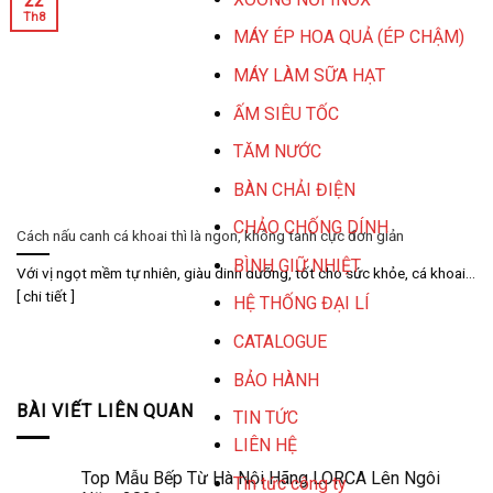
22
Th8
MÁY ÉP HOA QUẢ (ÉP CHẬM)
MÁY LÀM SỮA HẠT
ẤM SIÊU TỐC
TĂM NƯỚC
BÀN CHẢI ĐIỆN
CHẢO CHỐNG DÍNH
Cách nấu canh cá khoai thì là ngon, không tanh cực đơn giản
BÌNH GIỮ NHIỆT
Với vị ngọt mềm tự nhiên, giàu dinh dưỡng, tốt cho sức khỏe, cá khoai...
[ chi tiết ]
HỆ THỐNG ĐẠI LÍ
CATALOGUE
BẢO HÀNH
BÀI VIẾT LIÊN QUAN
TIN TỨC
LIÊN HỆ
Top Mẫu Bếp Từ Hà Nội Hãng LORCA Lên Ngôi
Tin tức công ty