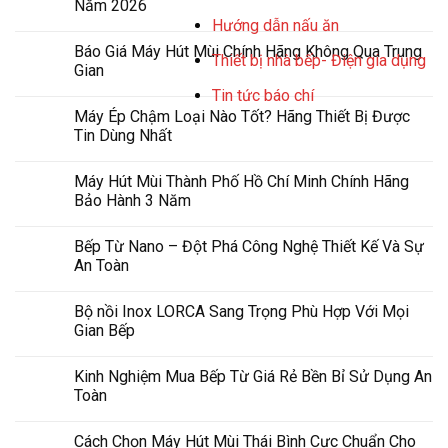
Năm 2026
Hướng dẫn nấu ăn
Báo Giá Máy Hút Mùi Chính Hãng Không Qua Trung
Thiết bị nhà bếp- Điện gia dụng
Gian
Tin tức báo chí
Máy Ép Chậm Loại Nào Tốt? Hãng Thiết Bị Được
Tin Dùng Nhất
Máy Hút Mùi Thành Phố Hồ Chí Minh Chính Hãng
Bảo Hành 3 Năm
Bếp Từ Nano – Đột Phá Công Nghệ Thiết Kế Và Sự
An Toàn
Bộ nồi Inox LORCA Sang Trọng Phù Hợp Với Mọi
Gian Bếp
Kinh Nghiệm Mua Bếp Từ Giá Rẻ Bền Bỉ Sử Dụng An
Toàn
Cách Chọn Máy Hút Mùi Thái Bình Cực Chuẩn Cho