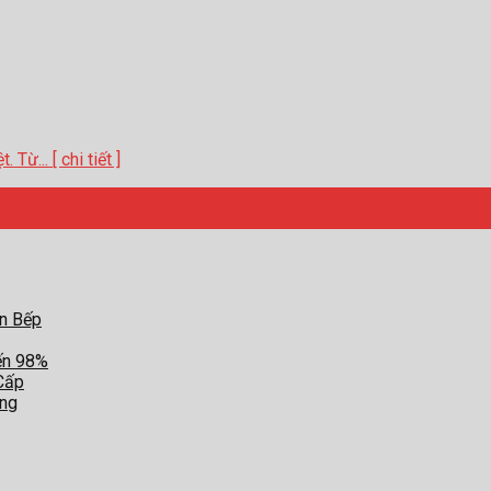
ừ... [ chi tiết ]
an Bếp
ến 98%
Cấp
ợng