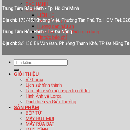
BẢO HÀNH
Trung Tâm Bảo Hành - Tp. Hồ Chí Minh
TIN TỨC
LIÊN HỆ
Địa chỉ:
173/45/Khuông Việt, Phường Tân Phú, Tp. HCM
Tel:
028
Tin tức công ty
Hướng dẫn nấu ăn
Thiết bị nhà bếp- Điện gia dụng
Trung Tâm Bảo Hành - TP. Đà Nẵng
Tin tức báo chí
Địa chỉ:
Số 136 Bế Văn Đàn, Phường Thanh Khê, TP Đà Nẵng
Tel
Tìm
kiếm:
GIỚI THIỆU
Về Lorca
Lịch sử hình thành
Tầm nhìn-sứ mệnh-giá trị cốt lõi
Hình Ảnh về Lorca
Danh hiệu và Giải Thưởng
SẢN PHẨM
BẾP TỪ
MÁY HÚT MÙI
MÁY RỬA BÁT
LÒ NƯỚNG