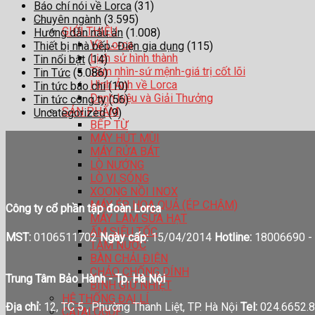
Báo chí nói về Lorca
(31)
Chuyên ngành
(3.595)
GIỚI THIỆU
Hướng dẫn nấu ăn
(1.008)
Về Lorca
Thiết bị nhà bếp- Điện gia dụng
(115)
Lịch sử hình thành
Tin nổi bật
(14)
Tầm nhìn-sứ mệnh-giá trị cốt lõi
Tin Tức
(5.086)
Hình Ảnh về Lorca
Tin tức báo chí
(10)
Danh hiệu và Giải Thưởng
Tin tức công ty
(56)
SẢN PHẨM
Uncategorized
(9)
BẾP TỪ
MÁY HÚT MÙI
MÁY RỬA BÁT
LÒ NƯỚNG
LÒ VI SÓNG
XOONG NỒI INOX
MÁY ÉP HOA QUẢ (ÉP CHẬM)
Công ty cổ phần tập đoàn Lorca
MÁY LÀM SỮA HẠT
ẤM SIÊU TỐC
MST:
0106511702
Ngày cấp:
15/04/2014
Hotline:
18006690 -
TĂM NƯỚC
BÀN CHẢI ĐIỆN
CHẢO CHỐNG DÍNH
Trung Tâm Bảo Hành - Tp. Hà Nội
BÌNH GIỮ NHIỆT
HỆ THỐNG ĐẠI LÍ
Địa chỉ:
12, TC 5 , Phường Thanh Liệt, TP. Hà Nội
Tel:
024.6652.8
CATALOGUE