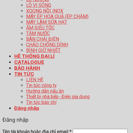
LÒ VI SÓNG
XOONG NỒI INOX
MÁY ÉP HOA QUẢ (ÉP CHẬM)
MÁY LÀM SỮA HẠT
ẤM SIÊU TỐC
TĂM NƯỚC
BÀN CHẢI ĐIỆN
CHẢO CHỐNG DÍNH
BÌNH GIỮ NHIỆT
HỆ THỐNG ĐẠI LÍ
CATALOGUE
BẢO HÀNH
TIN TỨC
LIÊN HỆ
Tin tức công ty
Hướng dẫn nấu ăn
Thiết bị nhà bếp- Điện gia dụng
Tin tức báo chí
Đăng nhập
Đăng nhập
Tên tài khoản hoặc địa chỉ email
*