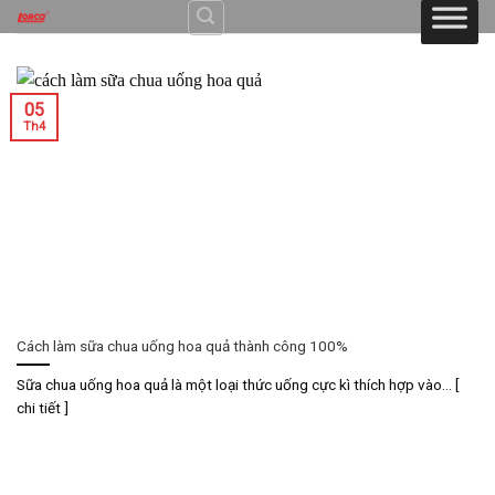
Skip
to
content
05
Th4
Cách làm sữa chua uống hoa quả thành công 100%
Sữa chua uống hoa quả là một loại thức uống cực kì thích hợp vào... [
chi tiết ]