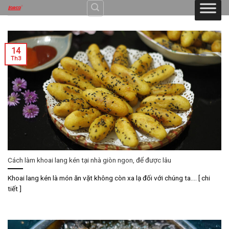
Skip
to
content
14
Th3
Cách làm khoai lang kén tại nhà giòn ngon, để được lâu
Khoai lang kén là món ăn vặt không còn xa lạ đối với chúng ta.... [ chi
tiết ]