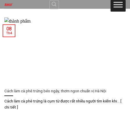
Skip
to
content
08
Th4
Cách làm cà phê trứng béo ngậy, thơm ngon chuẩn vị Hà Nội
Cách làm cà phê trứng là cụm từ được rất nhiều người tìm kiếm khi... [
chi tiết ]