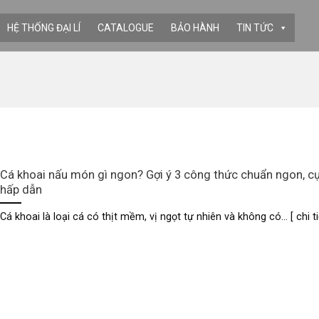
HỆ THỐNG ĐẠI LÍ
CATALOGUE
BẢO HÀNH
TIN TỨC
Cá khoai nấu món gì ngon? Gợi ý 3 công thức chuẩn ngon, c
hấp dẫn
Cá khoai là loại cá có thịt mềm, vị ngọt tự nhiên và không có... [ chi ti