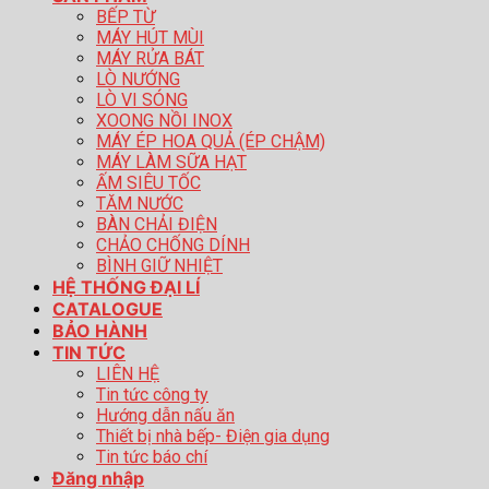
BẾP TỪ
MÁY HÚT MÙI
MÁY RỬA BÁT
LÒ NƯỚNG
LÒ VI SÓNG
XOONG NỒI INOX
MÁY ÉP HOA QUẢ (ÉP CHẬM)
MÁY LÀM SỮA HẠT
ẤM SIÊU TỐC
TĂM NƯỚC
BÀN CHẢI ĐIỆN
CHẢO CHỐNG DÍNH
BÌNH GIỮ NHIỆT
HỆ THỐNG ĐẠI LÍ
CATALOGUE
BẢO HÀNH
TIN TỨC
LIÊN HỆ
Tin tức công ty
Hướng dẫn nấu ăn
Thiết bị nhà bếp- Điện gia dụng
Tin tức báo chí
Đăng nhập