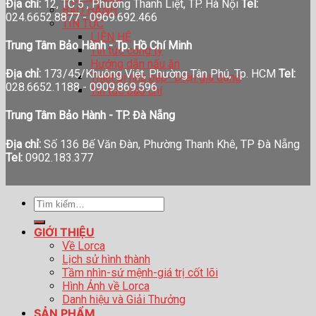
Địa chỉ:
12, TC 5 , Phường Thanh Liệt, TP. Hà Nội
Tel:
BẢO HÀNH
024.6652.8877 - 0969.692.466
TIN TỨC
LIÊN HỆ
Trung Tâm Bảo Hành - Tp. Hồ Chí Minh
Tin tức công ty
Hướng dẫn nấu ăn
Địa chỉ:
173/45/Khuông Việt, Phường Tân Phú, Tp. HCM
Tel:
Thiết bị nhà bếp- Điện gia dụng
028.6652.1188 - 0909.869.596
Tin tức báo chí
Trung Tâm Bảo Hành - TP. Đà Nẵng
Địa chỉ:
Số 136 Bế Văn Đàn, Phường Thanh Khê, TP Đà Nẵng
Tel:
0902.183.377
Tìm
kiếm:
GIỚI THIỆU
Về Lorca
Lịch sử hình thành
Tầm nhìn-sứ mệnh-giá trị cốt lõi
Hình Ảnh về Lorca
Danh hiệu và Giải Thưởng
SẢN PHẨM