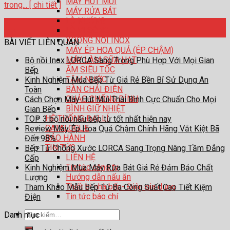
MÁY HÚT MÙI
trong... [ chi tiết ]
MÁY RỬA BÁT
LÒ NƯỚNG
21
LÒ VI SÓNG
Th6
XOONG NỒI INOX
BÀI VIẾT LIÊN QUAN
MÁY ÉP HOA QUẢ (ÉP CHẬM)
MÁY LÀM SỮA HẠT
Bộ nồi Inox LORCA Sang Trọng Phù Hợp Với Mọi Gian
ẤM SIÊU TỐC
Bếp
TĂM NƯỚC
Kinh Nghiệm Mua Bếp Từ Giá Rẻ Bền Bỉ Sử Dụng An
BÀN CHẢI ĐIỆN
Toàn
CHẢO CHỐNG DÍNH
Cách Chọn Máy Hút Mùi Thái Bình Cực Chuẩn Cho Mọi
BÌNH GIỮ NHIỆT
Gian Bếp
HỆ THỐNG ĐẠI LÍ
TOP 3 bộ nồi nấu bếp từ tốt nhất hiện nay
CATALOGUE
Review Máy Ép Hoa Quả Chậm Chính Hãng Vắt Kiệt Bã
BẢO HÀNH
Đến 98%
TIN TỨC
Bếp Từ Chống Xước LORCA Sang Trọng Nâng Tầm Đẳng
LIÊN HỆ
Cấp
Tin tức công ty
Kinh Nghiệm Mua Máy Rửa Bát Giá Rẻ Đảm Bảo Chất
Hướng dẫn nấu ăn
Lượng
Thiết bị nhà bếp- Điện gia dụng
Tham Khảo Mẫu Bếp Từ Ba Công Suất Cao Tiết Kiệm
Tin tức báo chí
Điện
Tìm
Danh mục
kiếm: