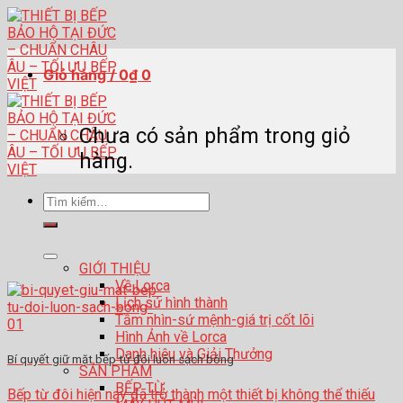
Skip
to
content
Giỏ hàng /
0
₫
0
Chưa có sản phẩm trong giỏ
hàng.
Tìm
kiếm:
GIỚI THIỆU
Về Lorca
Lịch sử hình thành
Tầm nhìn-sứ mệnh-giá trị cốt lõi
Hình Ảnh về Lorca
Danh hiệu và Giải Thưởng
Bí quyết giữ mặt bếp từ đôi luôn sạch bóng
SẢN PHẨM
BẾP TỪ
Bếp từ đôi hiện nay đã trở thành một thiết bị không thể thiếu