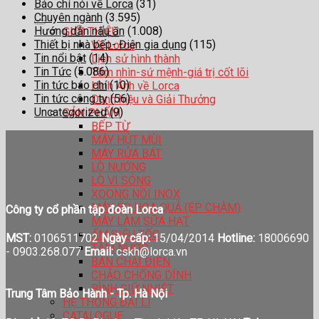
Báo chí nói về Lorca
(31)
Chuyên ngành
(3.595)
Hướng dẫn nấu ăn
(1.008)
GIỚI THIỆU
Thiết bị nhà bếp- Điện gia dụng
(115)
Về Lorca
Tin nổi bật
(14)
Lịch sử hình thành
Tin Tức
(5.086)
Tầm nhìn-sứ mệnh-giá trị cốt lõi
Tin tức báo chí
(10)
Hình Ảnh về Lorca
Tin tức công ty
(56)
Danh hiệu và Giải Thưởng
Uncategorized
(9)
SẢN PHẨM
BẾP TỪ
MÁY HÚT MÙI
MÁY RỬA BÁT
LÒ NƯỚNG
LÒ VI SÓNG
XOONG NỒI INOX
MÁY ÉP HOA QUẢ (ÉP CHẬM)
Công ty cổ phần tập đoàn Lorca
MÁY LÀM SỮA HẠT
ẤM SIÊU TỐC
MST:
0106511702
Ngày cấp:
15/04/2014
Hotline:
18006690
TĂM NƯỚC
-
0903.268.077
Email:
cskh@lorca.vn
BÀN CHẢI ĐIỆN
CHẢO CHỐNG DÍNH
BÌNH GIỮ NHIỆT
Trung Tâm Bảo Hành - Tp. Hà Nội
HỆ THỐNG ĐẠI LÍ
CATALOGUE