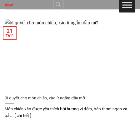
Skip
to
content
21
Th11
Bí quyết cho món chiên, xào ít ngấm dầu mỡ
Món chiên xào được yêu thích bởi hương vị đậm, béo thơm ngon và
bắt... [ chi tiết ]