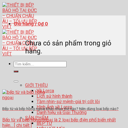
Skip
to
content
Giỏ hàng /
0
₫
0
Chưa có sản phẩm trong giỏ
hàng.
Tìm
kiếm:
GIỚI THIỆU
Về Lorca
Lịch sử hình thành
Tầm nhìn-sứ mệnh-giá trị cốt lõi
Hình Ảnh về Lorca
Bếp từ và bếp hồng ngoại khác nhau thế nào? Nên dùng loại bếp nào?
Danh hiệu và Giải Thưởng
SẢN PHẨM
Bếp từ và bếp hồng ngoại là 2 loại bếp điện phổ biến nhất
BẾP TỪ
hiện... [ chi tiết ]