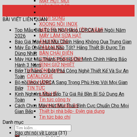
MÁY HÚT MÙI
MÁY RỬA BÁT
21
LÒ NƯỚNG
Th4
LÒ VI SÓNG
BÀI VIẾT LIÊN QUAN
XOONG NỒI INOX
MÁY ÉP HOA QUẢ (ÉP CHẬM)
Top Mẫu Bếp Từ Hà Nội Hãng LORCA Lên Ngôi Năm
MÁY LÀM SỮA HẠT
2026
ẤM SIÊU TỐC
Báo Giá Máy Hút Mùi Chính Hãng Không Qua Trung Gian
TĂM NƯỚC
Máy Ép Chậm Loại Nào Tốt? Hãng Thiết Bị Được Tin
BÀN CHẢI ĐIỆN
Dùng Nhất
CHẢO CHỐNG DÍNH
Máy Hút Mùi Thành Phố Hồ Chí Minh Chính Hãng Bảo
BÌNH GIỮ NHIỆT
Hành 3 Năm
HỆ THỐNG ĐẠI LÍ
Bếp Từ Nano – Đột Phá Công Nghệ Thiết Kế Và Sự An
CATALOGUE
Toàn
BẢO HÀNH
Bộ nồi Inox LORCA Sang Trọng Phù Hợp Với Mọi Gian
TIN TỨC
Bếp
LIÊN HỆ
Kinh Nghiệm Mua Bếp Từ Giá Rẻ Bền Bỉ Sử Dụng An
Tin tức công ty
Toàn
Hướng dẫn nấu ăn
Cách Chọn Máy Hút Mùi Thái Bình Cực Chuẩn Cho Mọi
Thiết bị nhà bếp- Điện gia dụng
Gian Bếp
Tin tức báo chí
Danh mục
Tìm
Báo chí nói về Lorca
(31)
kiếm: