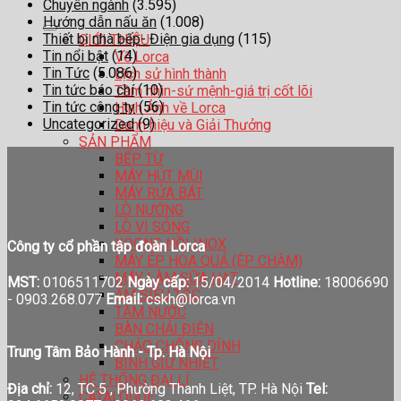
Chuyên ngành
(3.595)
Hướng dẫn nấu ăn
(1.008)
Thiết bị nhà bếp- Điện gia dụng
(115)
GIỚI THIỆU
Tin nổi bật
(14)
Về Lorca
Tin Tức
(5.086)
Lịch sử hình thành
Tin tức báo chí
(10)
Tầm nhìn-sứ mệnh-giá trị cốt lõi
Tin tức công ty
(56)
Hình Ảnh về Lorca
Uncategorized
(9)
Danh hiệu và Giải Thưởng
SẢN PHẨM
BẾP TỪ
MÁY HÚT MÙI
MÁY RỬA BÁT
LÒ NƯỚNG
LÒ VI SÓNG
XOONG NỒI INOX
Công ty cổ phần tập đoàn Lorca
MÁY ÉP HOA QUẢ (ÉP CHẬM)
MÁY LÀM SỮA HẠT
MST:
0106511702
Ngày cấp:
15/04/2014
Hotline:
18006690
ẤM SIÊU TỐC
-
0903.268.077
Email:
cskh@lorca.vn
TĂM NƯỚC
BÀN CHẢI ĐIỆN
CHẢO CHỐNG DÍNH
Trung Tâm Bảo Hành - Tp. Hà Nội
BÌNH GIỮ NHIỆT
HỆ THỐNG ĐẠI LÍ
Địa chỉ:
12, TC 5 , Phường Thanh Liệt, TP. Hà Nội
Tel:
CATALOGUE