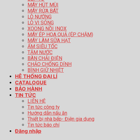
MÁY HÚT MÙI
MÁY RỬA BÁT
LÒ NƯỚNG
LÒ VI SÓNG
XOONG NỒI INOX
MÁY ÉP HOA QUẢ (ÉP CHẬM)
MÁY LÀM SỮA HẠT
ẤM SIÊU TỐC
TĂM NƯỚC
BÀN CHẢI ĐIỆN
CHẢO CHỐNG DÍNH
BÌNH GIỮ NHIỆT
HỆ THỐNG ĐẠI LÍ
CATALOGUE
BẢO HÀNH
TIN TỨC
LIÊN HỆ
Tin tức công ty
Hướng dẫn nấu ăn
Thiết bị nhà bếp- Điện gia dụng
Tin tức báo chí
Đăng nhập