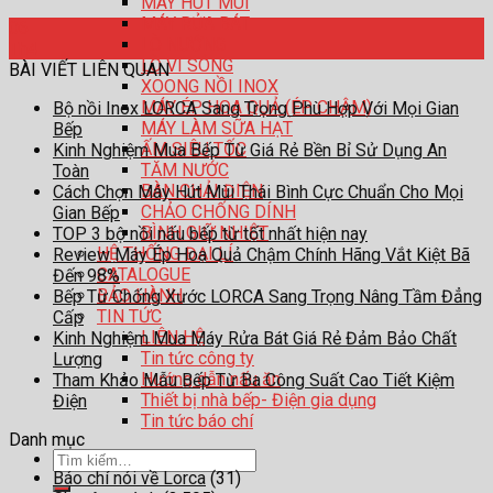
MÁY HÚT MÙI
MÁY RỬA BÁT
06
LÒ NƯỚNG
Th4
LÒ VI SÓNG
BÀI VIẾT LIÊN QUAN
XOONG NỒI INOX
MÁY ÉP HOA QUẢ (ÉP CHẬM)
Bộ nồi Inox LORCA Sang Trọng Phù Hợp Với Mọi Gian
MÁY LÀM SỮA HẠT
Bếp
ẤM SIÊU TỐC
Kinh Nghiệm Mua Bếp Từ Giá Rẻ Bền Bỉ Sử Dụng An
TĂM NƯỚC
Toàn
BÀN CHẢI ĐIỆN
Cách Chọn Máy Hút Mùi Thái Bình Cực Chuẩn Cho Mọi
CHẢO CHỐNG DÍNH
Gian Bếp
BÌNH GIỮ NHIỆT
TOP 3 bộ nồi nấu bếp từ tốt nhất hiện nay
HỆ THỐNG ĐẠI LÍ
Review Máy Ép Hoa Quả Chậm Chính Hãng Vắt Kiệt Bã
CATALOGUE
Đến 98%
BẢO HÀNH
Bếp Từ Chống Xước LORCA Sang Trọng Nâng Tầm Đẳng
TIN TỨC
Cấp
LIÊN HỆ
Kinh Nghiệm Mua Máy Rửa Bát Giá Rẻ Đảm Bảo Chất
Tin tức công ty
Lượng
Hướng dẫn nấu ăn
Tham Khảo Mẫu Bếp Từ Ba Công Suất Cao Tiết Kiệm
Thiết bị nhà bếp- Điện gia dụng
Điện
Tin tức báo chí
Danh mục
Tìm
Báo chí nói về Lorca
(31)
kiếm: