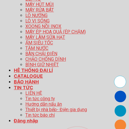
MÁY HÚT MÙI
MÁY RỬA BÁT
LÒ NƯỚNG
LÒ VI SÓNG
XOONG NỒI INOX
MÁY ÉP HOA QUẢ (ÉP CHẬM)
MÁY LÀM SỮA HẠT
ẤM SIÊU TỐC
TĂM NƯỚC
BÀN CHẢI ĐIỆN
CHẢO CHỐNG DÍNH
BÌNH GIỮ NHIỆT
HỆ THỐNG ĐẠI LÍ
CATALOGUE
BẢO HÀNH
TIN TỨC
LIÊN HỆ
Tin tức công ty
Hướng dẫn nấu ăn
Thiết bị nhà bếp- Điện gia dụng
Tin tức báo chí
Đăng nhập