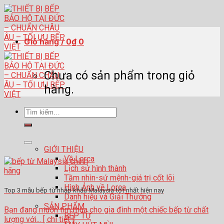
Skip
to
content
Giỏ hàng /
0
₫
0
Chưa có sản phẩm trong giỏ
hàng.
Tìm
kiếm:
GIỚI THIỆU
Về Lorca
Lịch sử hình thành
Tầm nhìn-sứ mệnh-giá trị cốt lõi
Hình Ảnh về Lorca
Top 3 mẫu bếp từ nhập khẩu Malaysia tốt nhất hiện nay
Danh hiệu và Giải Thưởng
SẢN PHẨM
Bạn đang muốn tìm mua cho gia đình một chiếc bếp từ chất
BẾP TỪ
lượng với... [ chi tiết ]