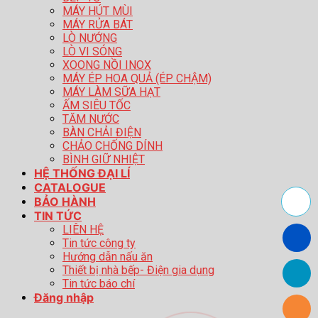
MÁY HÚT MÙI
MÁY RỬA BÁT
LÒ NƯỚNG
LÒ VI SÓNG
XOONG NỒI INOX
MÁY ÉP HOA QUẢ (ÉP CHẬM)
MÁY LÀM SỮA HẠT
ẤM SIÊU TỐC
TĂM NƯỚC
BÀN CHẢI ĐIỆN
CHẢO CHỐNG DÍNH
BÌNH GIỮ NHIỆT
HỆ THỐNG ĐẠI LÍ
CATALOGUE
BẢO HÀNH
TIN TỨC
LIÊN HỆ
Tin tức công ty
Hướng dẫn nấu ăn
Thiết bị nhà bếp- Điện gia dụng
Tin tức báo chí
Đăng nhập