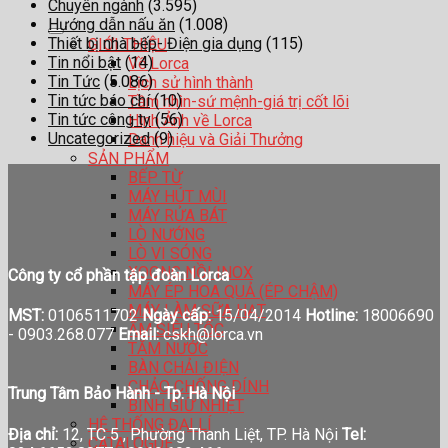
Chuyên ngành
(3.595)
Hướng dẫn nấu ăn
(1.008)
Thiết bị nhà bếp- Điện gia dụng
(115)
GIỚI THIỆU
Tin nổi bật
(14)
Về Lorca
Tin Tức
(5.086)
Lịch sử hình thành
Tin tức báo chí
(10)
Tầm nhìn-sứ mệnh-giá trị cốt lõi
Tin tức công ty
(56)
Hình Ảnh về Lorca
Uncategorized
(9)
Danh hiệu và Giải Thưởng
SẢN PHẨM
BẾP TỪ
MÁY HÚT MÙI
MÁY RỬA BÁT
LÒ NƯỚNG
LÒ VI SÓNG
XOONG NỒI INOX
Công ty cổ phần tập đoàn Lorca
MÁY ÉP HOA QUẢ (ÉP CHẬM)
MÁY LÀM SỮA HẠT
MST:
0106511702
Ngày cấp:
15/04/2014
Hotline:
18006690
ẤM SIÊU TỐC
-
0903.268.077
Email:
cskh@lorca.vn
TĂM NƯỚC
BÀN CHẢI ĐIỆN
CHẢO CHỐNG DÍNH
Trung Tâm Bảo Hành - Tp. Hà Nội
BÌNH GIỮ NHIỆT
HỆ THỐNG ĐẠI LÍ
Địa chỉ:
12, TC 5 , Phường Thanh Liệt, TP. Hà Nội
Tel:
CATALOGUE