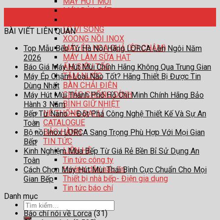
MÁY HÚT MÙI
MÁY RỬA BÁT
13
LÒ NƯỚNG
Th5
LÒ VI SÓNG
BÀI VIẾT LIÊN QUAN
XOONG NỒI INOX
MÁY ÉP HOA QUẢ (ÉP CHẬM)
Top Mẫu Bếp Từ Hà Nội Hãng LORCA Lên Ngôi Năm
MÁY LÀM SỮA HẠT
2026
ẤM SIÊU TỐC
Báo Giá Máy Hút Mùi Chính Hãng Không Qua Trung Gian
TĂM NƯỚC
Máy Ép Chậm Loại Nào Tốt? Hãng Thiết Bị Được Tin
BÀN CHẢI ĐIỆN
Dùng Nhất
CHẢO CHỐNG DÍNH
Máy Hút Mùi Thành Phố Hồ Chí Minh Chính Hãng Bảo
BÌNH GIỮ NHIỆT
Hành 3 Năm
HỆ THỐNG ĐẠI LÍ
Bếp Từ Nano – Đột Phá Công Nghệ Thiết Kế Và Sự An
CATALOGUE
Toàn
BẢO HÀNH
Bộ nồi Inox LORCA Sang Trọng Phù Hợp Với Mọi Gian
TIN TỨC
Bếp
LIÊN HỆ
Kinh Nghiệm Mua Bếp Từ Giá Rẻ Bền Bỉ Sử Dụng An
Tin tức công ty
Toàn
Hướng dẫn nấu ăn
Cách Chọn Máy Hút Mùi Thái Bình Cực Chuẩn Cho Mọi
Thiết bị nhà bếp- Điện gia dụng
Gian Bếp
Tin tức báo chí
Danh mục
Tìm
Báo chí nói về Lorca
(31)
kiếm: