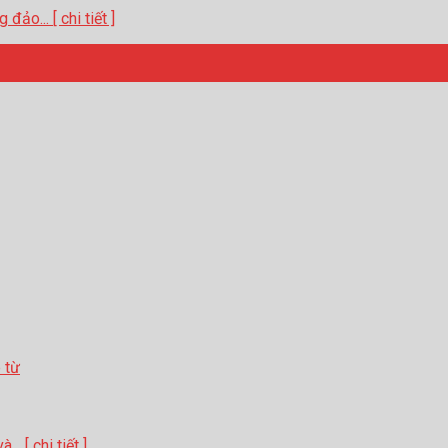
ảo... [ chi tiết ]
. [ chi tiết ]