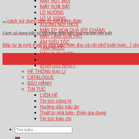
MÁY HÚT MÙI
MÁY RỬA BÁT
LÒ NƯỚNG
LÒ VI SÓNG
XOONG NỒI INOX
MÁY ÉP HOA QUẢ (ÉP CHẬM)
Cách sử dụng bếp từ tiết kiệm điện hiệu quả mà bạn nên biết
MÁY LÀM SỮA HẠT
ẤM SIÊU TỐC
Bếp từ là một thiết bị nhà bếp hiện đại và rất phổ biến hiện... [ chi 
TĂM NƯỚC
BÀN CHẢI ĐIỆN
24
CHẢO CHỐNG DÍNH
Th4
BÌNH GIỮ NHIỆT
HỆ THỐNG ĐẠI LÍ
CATALOGUE
BẢO HÀNH
TIN TỨC
LIÊN HỆ
Tin tức công ty
Hướng dẫn nấu ăn
Thiết bị nhà bếp- Điện gia dụng
Tin tức báo chí
Tìm
kiếm: