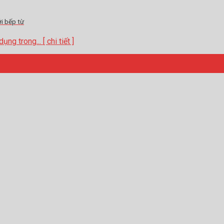
ới bếp từ
g trong... [ chi tiết ]