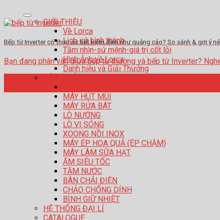
GIỚI THIỆU
Về Lorca
Lịch sử hình thành
Bếp từ Inverter có thực sự tiết kiệm điện như quảng cáo? So sánh & gợi ý 
Tầm nhìn-sứ mệnh-giá trị cốt lõi
Hình Ảnh về Lorca
Bạn đang phân vân giữa bếp từ thường và bếp từ Inverter? Nghe qu
Danh hiệu và Giải Thưởng
SẢN PHẨM
04
BẾP TỪ
Th4
MÁY HÚT MÙI
MÁY RỬA BÁT
LÒ NƯỚNG
LÒ VI SÓNG
XOONG NỒI INOX
MÁY ÉP HOA QUẢ (ÉP CHẬM)
MÁY LÀM SỮA HẠT
ẤM SIÊU TỐC
TĂM NƯỚC
BÀN CHẢI ĐIỆN
CHẢO CHỐNG DÍNH
BÌNH GIỮ NHIỆT
HỆ THỐNG ĐẠI LÍ
CATALOGUE