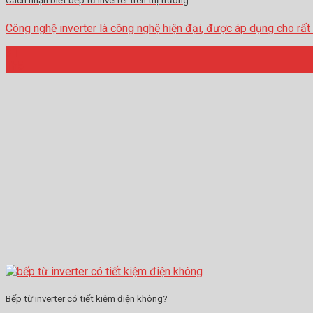
Cách nhận biết bếp từ inverter trên thị trường
Công nghệ inverter là công nghệ hiện đại, được áp dụng cho rất nhiề
31
Th5
Bếp từ inverter có tiết kiệm điện không?