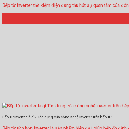
Bếp từ inverter tiết kiệm điện đang thu hút sự quan tâm của đông đ
16
Th4
Bếp từ inverter là gì? Tác dụng của công nghệ inverter trên bếp từ
Bếp từ tích hợp inverter là sản phẩm hiện đại, giúp bếp ổn định và..