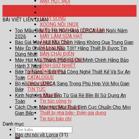
MÁY HÚT MÙI
MÁY RỬA BÁT
14
LÒ NƯỚNG
Th4
LÒ VI SÓNG
BÀI VIẾT LIÊN QUAN
XOONG NỒI INOX
MÁY ÉP HOA QUẢ (ÉP CHẬM)
Top Mẫu Bếp Từ Hà Nội Hãng LORCA Lên Ngôi Năm
MÁY LÀM SỮA HẠT
2026
ẤM SIÊU TỐC
Báo Giá Máy Hút Mùi Chính Hãng Không Qua Trung Gian
TĂM NƯỚC
Máy Ép Chậm Loại Nào Tốt? Hãng Thiết Bị Được Tin
BÀN CHẢI ĐIỆN
Dùng Nhất
CHẢO CHỐNG DÍNH
Máy Hút Mùi Thành Phố Hồ Chí Minh Chính Hãng Bảo
BÌNH GIỮ NHIỆT
Hành 3 Năm
HỆ THỐNG ĐẠI LÍ
Bếp Từ Nano – Đột Phá Công Nghệ Thiết Kế Và Sự An
CATALOGUE
Toàn
BẢO HÀNH
Bộ nồi Inox LORCA Sang Trọng Phù Hợp Với Mọi Gian
TIN TỨC
Bếp
LIÊN HỆ
Kinh Nghiệm Mua Bếp Từ Giá Rẻ Bền Bỉ Sử Dụng An
Tin tức công ty
Toàn
Hướng dẫn nấu ăn
Cách Chọn Máy Hút Mùi Thái Bình Cực Chuẩn Cho Mọi
Thiết bị nhà bếp- Điện gia dụng
Gian Bếp
Tin tức báo chí
Danh mục
Tìm
Báo chí nói về Lorca
(31)
kiếm: