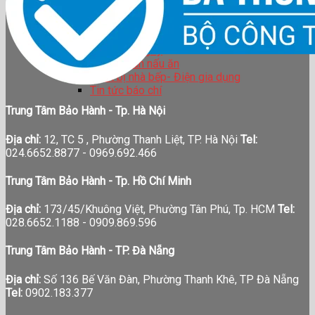
BẢO HÀNH
TIN TỨC
LIÊN HỆ
Tin tức công ty
Hướng dẫn nấu ăn
Thiết bị nhà bếp- Điện gia dụng
Tin tức báo chí
Trung Tâm Bảo Hành - Tp. Hà Nội
Địa chỉ:
12, TC 5 , Phường Thanh Liệt, TP. Hà Nội
Tel:
024.6652.8877 - 0969.692.466
Trung Tâm Bảo Hành - Tp. Hồ Chí Minh
Địa chỉ:
173/45/Khuông Việt, Phường Tân Phú, Tp. HCM
Tel:
028.6652.1188 - 0909.869.596
Trung Tâm Bảo Hành - TP. Đà Nẵng
Địa chỉ:
Số 136 Bế Văn Đàn, Phường Thanh Khê, TP Đà Nẵng
Tel:
0902.183.377