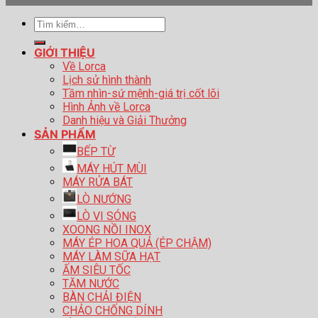
Tìm
kiếm:
GIỚI THIỆU
Về Lorca
Lịch sử hình thành
Tầm nhìn-sứ mệnh-giá trị cốt lõi
Hình Ảnh về Lorca
Danh hiệu và Giải Thưởng
SẢN PHẨM
BẾP TỪ
MÁY HÚT MÙI
MÁY RỬA BÁT
LÒ NƯỚNG
LÒ VI SÓNG
XOONG NỒI INOX
MÁY ÉP HOA QUẢ (ÉP CHẬM)
MÁY LÀM SỮA HẠT
ẤM SIÊU TỐC
TĂM NƯỚC
BÀN CHẢI ĐIỆN
CHẢO CHỐNG DÍNH