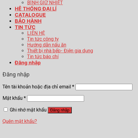
BÌNH GIỮ NHIỆT
HỆ THỐNG ĐẠI LÍ
CATALOGUE
BẢO HÀNH
TIN TỨC
LIÊN HỆ
Tin tức công ty
Hướng dẫn nấu ăn
Thiết bị nhà bếp- Điện gia dụng
Tin tức báo chí
Đăng nhập
Đăng nhập
Tên tài khoản hoặc địa chỉ email
*
Mật khẩu
*
Ghi nhớ mật khẩu
Đăng nhập
Quên mật khẩu?