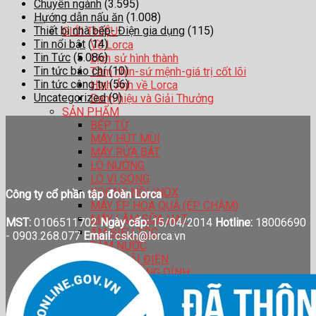
Chuyên ngành
(3.595)
Hướng dẫn nấu ăn
(1.008)
Thiết bị nhà bếp- Điện gia dụng
(115)
GIỚI THIỆU
Tin nổi bật
(14)
Về Lorca
Tin Tức
(5.086)
Lịch sử hình thành
Tin tức báo chí
(10)
Tầm nhìn-sứ mệnh-giá trị cốt lõi
Tin tức công ty
(56)
Hình Ảnh về Lorca
Uncategorized
(9)
Danh hiệu và Giải Thưởng
SẢN PHẨM
BẾP TỪ
MÁY HÚT MÙI
MÁY RỬA BÁT
LÒ NƯỚNG
LÒ VI SÓNG
XOONG NỒI INOX
Công ty cổ phần tập đoàn Lorca
MÁY ÉP HOA QUẢ (ÉP CHẬM)
MÁY LÀM SỮA HẠT
MST:
0106511702
Ngày cấp:
15/04/2014
Hotline:
18006690
ẤM SIÊU TỐC
-
0903.268.077
Email:
cskh@lorca.vn
TĂM NƯỚC
BÀN CHẢI ĐIỆN
CHẢO CHỐNG DÍNH
BÌNH GIỮ NHIỆT
HỆ THỐNG ĐẠI LÍ
CATALOGUE