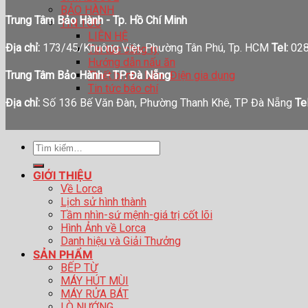
BẢO HÀNH
Trung Tâm Bảo Hành - Tp. Hồ Chí Minh
TIN TỨC
LIÊN HỆ
Địa chỉ:
173/45/Khuông Việt, Phường Tân Phú, Tp. HCM
Tel:
028
Tin tức công ty
Hướng dẫn nấu ăn
Thiết bị nhà bếp- Điện gia dụng
Trung Tâm Bảo Hành - TP. Đà Nẵng
Tin tức báo chí
Địa chỉ:
Số 136 Bế Văn Đàn, Phường Thanh Khê, TP Đà Nẵng
Tel
Tìm
kiếm:
GIỚI THIỆU
Về Lorca
Lịch sử hình thành
Tầm nhìn-sứ mệnh-giá trị cốt lõi
Hình Ảnh về Lorca
Danh hiệu và Giải Thưởng
SẢN PHẨM
BẾP TỪ
MÁY HÚT MÙI
MÁY RỬA BÁT
LÒ NƯỚNG