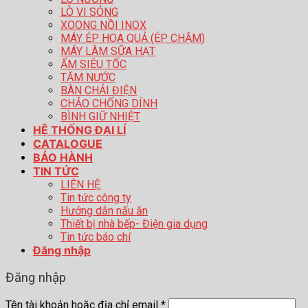
LÒ VI SÓNG
XOONG NỒI INOX
MÁY ÉP HOA QUẢ (ÉP CHẬM)
MÁY LÀM SỮA HẠT
ẤM SIÊU TỐC
TĂM NƯỚC
BÀN CHẢI ĐIỆN
CHẢO CHỐNG DÍNH
BÌNH GIỮ NHIỆT
HỆ THỐNG ĐẠI LÍ
CATALOGUE
BẢO HÀNH
TIN TỨC
LIÊN HỆ
Tin tức công ty
Hướng dẫn nấu ăn
Thiết bị nhà bếp- Điện gia dụng
Tin tức báo chí
Đăng nhập
Đăng nhập
Tên tài khoản hoặc địa chỉ email
*