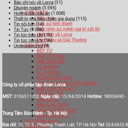
Báo chí nói về Lorca
(31)
Chuyên ngành
(3.595)
GIỚI THIỆU
Hướng dẫn nấu ăn
(1.008)
Về Lorca
Thiết bị nhà bếp- Điện gia dụng
(115)
Lịch sử hình thành
Tin nổi bật
(14)
Tầm nhìn-sứ mệnh-giá trị cốt lõi
Tin Tức
(5.086)
Hình Ảnh về Lorca
Tin tức báo chí
(10)
Danh hiệu và Giải Thưởng
Tin tức công ty
(56)
SẢN PHẨM
Uncategorized
(9)
BẾP TỪ
MÁY HÚT MÙI
MÁY RỬA BÁT
LÒ NƯỚNG
LÒ VI SÓNG
XOONG NỒI INOX
MÁY ÉP HOA QUẢ (ÉP CHẬM)
Công ty cổ phần tập đoàn Lorca
MÁY LÀM SỮA HẠT
ẤM SIÊU TỐC
MST:
0106511702
Ngày cấp:
15/04/2014
Hotline:
18006690 -
TĂM NƯỚC
BÀN CHẢI ĐIỆN
CHẢO CHỐNG DÍNH
Trung Tâm Bảo Hành - Tp. Hà Nội
BÌNH GIỮ NHIỆT
HỆ THỐNG ĐẠI LÍ
Địa chỉ:
12, TC 5 , Phường Thanh Liệt, TP. Hà Nội
Tel:
024.6652.8
CATALOGUE