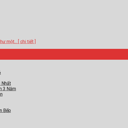
một... [ chi tiết ]
6
g Nhất
nh 3 Năm
àn
an Bếp