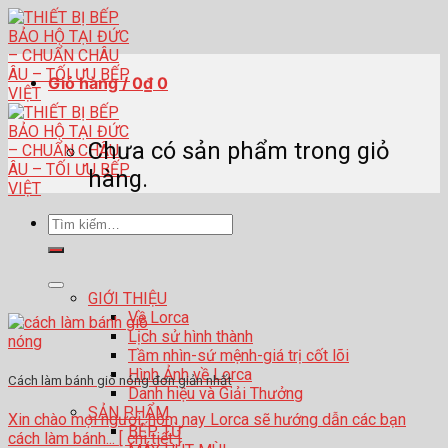
Skip
to
content
Giỏ hàng /
0
₫
0
Chưa có sản phẩm trong giỏ
hàng.
Tìm
kiếm:
GIỚI THIỆU
Về Lorca
Lịch sử hình thành
Tầm nhìn-sứ mệnh-giá trị cốt lõi
Hình Ảnh về Lorca
Cách làm bánh giò nóng đơn giản nhất
Danh hiệu và Giải Thưởng
SẢN PHẨM
Xin chào mọi người, hôm nay Lorca sẽ hướng dẫn các bạn
BẾP TỪ
cách làm bánh... [ chi tiết ]