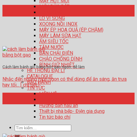
MÁY HÚT MÙI
MÁY RỬA BÁT
02
LÒ NƯỚNG
Th10
LÒ VI SÓNG
XOONG NỒI INOX
MÁY ÉP HOA QUẢ (ÉP CHẬM)
MÁY LÀM SỮA HẠT
ẤM SIÊU TỐC
TĂM NƯỚC
BÀN CHẢI ĐIỆN
CHẢO CHỐNG DÍNH
BÌNH GIỮ NHIỆT
Cách làm bánh giò bằng bột gạo ngon, dễ làm
HỆ THỐNG ĐẠI LÍ
CATALOGUE
Nhắc đến những món ngon có thể dùng để ăn sáng, ăn trưa
BẢO HÀNH
hay tối... [ chi tiết ]
TIN TỨC
LIÊN HỆ
29
Tin tức công ty
Th3
Hướng dẫn nấu ăn
Thiết bị nhà bếp- Điện gia dụng
Tin tức báo chí
Tìm
kiếm: