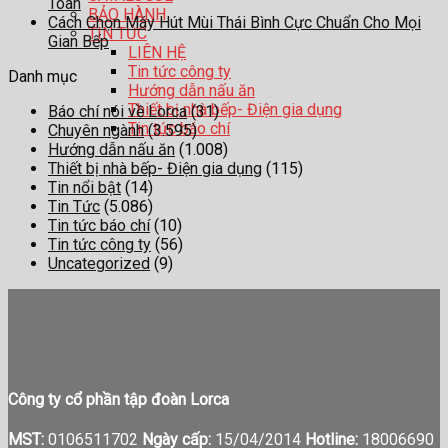
Toàn
BẢO HÀNH
Cách Chọn Máy Hút Mùi Thái Bình Cực Chuẩn Cho Mọi
TIN TỨC
Gian Bếp
LIÊN HỆ
Tin tức công ty
Danh mục
Hướng dẫn nấu ăn
Thiết bị nhà bếp- Điện gia dụng
Báo chí nói về Lorca
(31)
Tin tức báo chí
Chuyên ngành
(3.595)
Hướng dẫn nấu ăn
(1.008)
Thiết bị nhà bếp- Điện gia dụng
(115)
Tin nổi bật
(14)
Tin Tức
(5.086)
Tin tức báo chí
(10)
Tin tức công ty
(56)
Uncategorized
(9)
Công ty cổ phần tập đoàn Lorca
MST:
0106511702
Ngày cấp:
15/04/2014
Hotline:
18006690