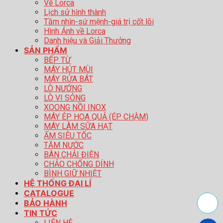
Về Lorca
Lịch sử hình thành
Tầm nhìn-sứ mệnh-giá trị cốt lõi
Hình Ảnh về Lorca
Danh hiệu và Giải Thưởng
SẢN PHẨM
BẾP TỪ
MÁY HÚT MÙI
MÁY RỬA BÁT
LÒ NƯỚNG
LÒ VI SÓNG
XOONG NỒI INOX
MÁY ÉP HOA QUẢ (ÉP CHẬM)
MÁY LÀM SỮA HẠT
ẤM SIÊU TỐC
TĂM NƯỚC
BÀN CHẢI ĐIỆN
CHẢO CHỐNG DÍNH
BÌNH GIỮ NHIỆT
HỆ THỐNG ĐẠI LÍ
CATALOGUE
BẢO HÀNH
TIN TỨC
LIÊN HỆ