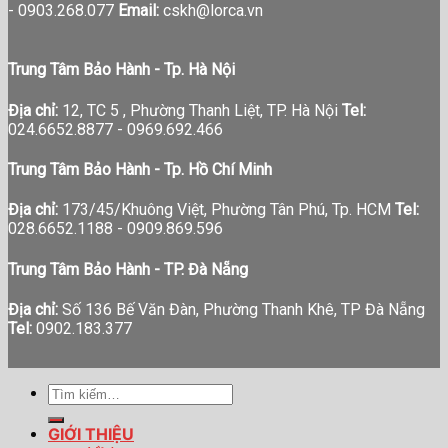
-
0903.268.077
Email:
cskh@lorca.vn
Trung Tâm Bảo Hành - Tp. Hà Nội
Địa chỉ:
12, TC 5 , Phường Thanh Liệt, TP. Hà Nội
Tel:
024.6652.8877 - 0969.692.466
Trung Tâm Bảo Hành - Tp. Hồ Chí Minh
Địa chỉ:
173/45/Khuông Việt, Phường Tân Phú, Tp. HCM
Tel:
028.6652.1188 - 0909.869.596
Trung Tâm Bảo Hành - TP. Đà Nẵng
Địa chỉ:
Số 136 Bế Văn Đàn, Phường Thanh Khê, TP Đà Nẵng
Tel:
0902.183.377
Tìm
kiếm:
GIỚI THIỆU