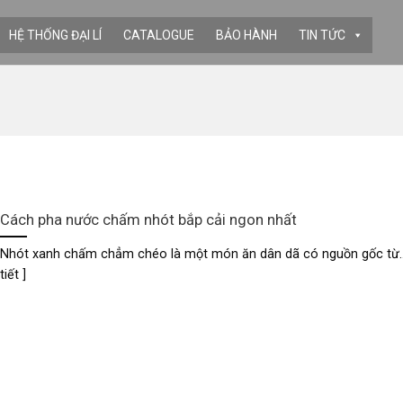
HỆ THỐNG ĐẠI LÍ
CATALOGUE
BẢO HÀNH
TIN TỨC
Cách pha nước chấm nhót bắp cải ngon nhất
Nhót xanh chấm chẳm chéo là một món ăn dân dã có nguồn gốc từ...
tiết ]