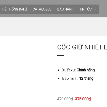
HỆ THỐNG ĐẠI LÍ
CATALOGUE
BẢO HÀNH
TIN TỨC
CỐC GIỮ NHIỆT 
Xuất xứ:
Chính hãng
Bảo hành:
12 tháng
Giá
Giá
470.000
₫
376.000
₫
gốc
hiện
là:
tại