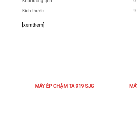
Khối lượng tịnh
0
Kích thước:
9
[xemthem]
MÁY ÉP CHẬM TA 919 SJG
MÁ