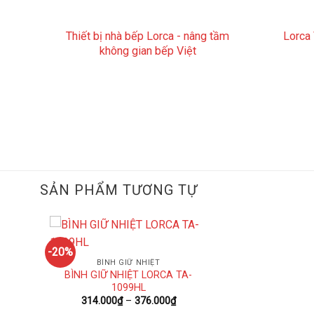
Thiết bị nhà bếp Lorca - nâng tầm
Lorca
không gian bếp Việt
SẢN PHẨM TƯƠNG TỰ
-20%
BÌNH GIỮ NHIỆT
BÌNH GIỮ NHIỆT LORCA TA-
1099HL
Khoảng
314.000
₫
–
376.000
₫
giá: