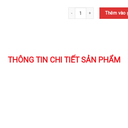
470.000₫.
là:
376.000₫.
CỐC GIỮ NHIỆT LORCA TA-6003
Thêm vào 
THÔNG TIN CHI TIẾT SẢN PHẨM