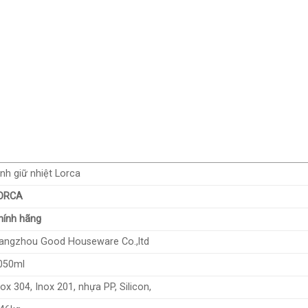
ình giữ nhiệt Lorca
ORCA
hính hãng
angzhou Good Houseware Co.,ltd
050ml
nox 304, Inox 201, nhựa PP, Silicon,