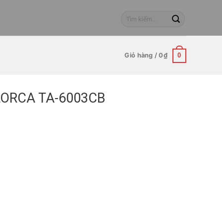
Tìm
kiếm:
Giỏ hàng /
0
₫
0
LORCA TA-6003CB