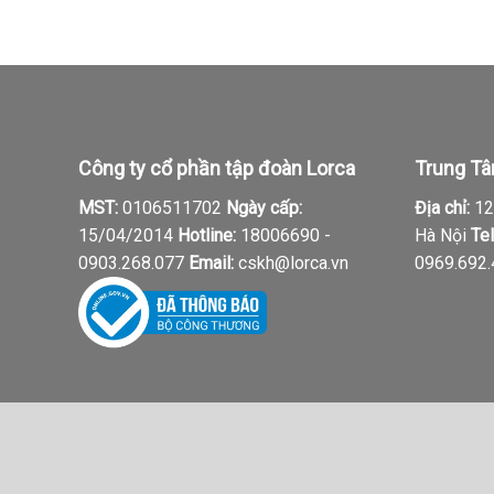
từ
314.000₫
đến
376.000₫
Công ty cổ phần tập đoàn Lorca
Trung Tâ
MST:
0106511702
Ngày cấp:
Địa chỉ:
12,
15/04/2014
Hotline:
18006690 -
Hà Nội
Tel
0903.268.077
Email:
cskh@lorca.vn
0969.692