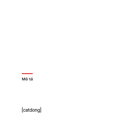
Mô tả
[catdong]