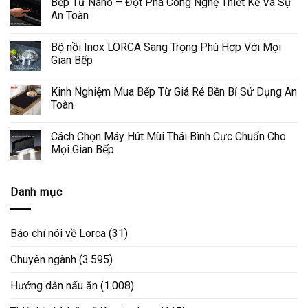
Bếp Từ Nano – Đột Phá Công Nghệ Thiết Kế Và Sự
An Toàn
Bộ nồi Inox LORCA Sang Trọng Phù Hợp Với Mọi
Gian Bếp
Kinh Nghiệm Mua Bếp Từ Giá Rẻ Bền Bỉ Sử Dụng An
Toàn
Cách Chọn Máy Hút Mùi Thái Bình Cực Chuẩn Cho
Mọi Gian Bếp
Danh mục
Báo chí nói về Lorca
(31)
Chuyên ngành
(3.595)
Hướng dẫn nấu ăn
(1.008)