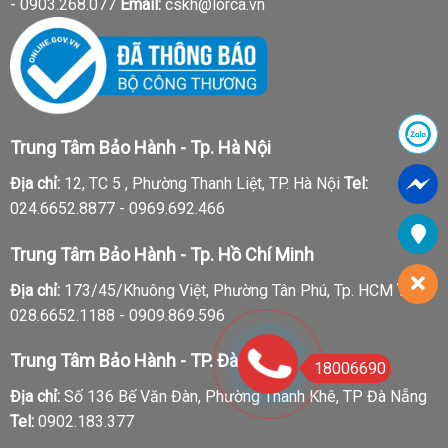
-
0903.268.077
Email:
cskh@lorca.vn
Trung Tâm Bảo Hành - Tp. Hà Nội
Địa chỉ:
12, TC 5 , Phường Thanh Liệt, TP. Hà Nội
Tel:
024.6652.8877 - 0969.692.466
Trung Tâm Bảo Hành - Tp. Hồ Chí Minh
Địa chỉ:
173/45/Khuông Việt, Phường Tân Phú, Tp. HCM
Tel:
028.6652.1188 - 0909.869.596
Trung Tâm Bảo Hành - TP. Đà Nẵng
18006690
Địa chỉ:
Số 136 Bế Văn Đàn, Phường Thanh Khê, TP Đà Nẵng
Tel:
0902.183.377