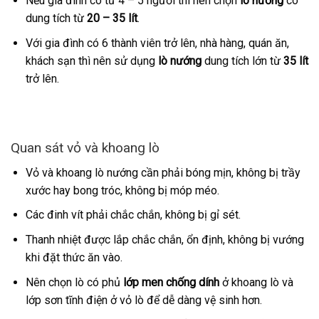
Nếu gia đình có từ 4 – 5 người thì nên chọn
lò nướng
có
dung tích từ
20 – 35 lít
.
Với gia đình có 6 thành viên trở lên, nhà hàng, quán ăn,
khách sạn thì nên sử dụng
lò nướng
dung tích lớn từ
35 lít
trở lên.
Quan sát vỏ và khoang lò
Vỏ và khoang lò nướng cần phải bóng mịn, không bị trầy
xước hay bong tróc, không bị móp méo.
Các đinh vít phải chắc chắn, không bị gỉ sét.
Thanh nhiệt được lắp chắc chắn, ổn định, không bị vướng
khi đặt thức ăn vào.
Nên chọn lò có phủ
lớp men chống dính
ở khoang lò và
lớp sơn tĩnh điện ở vỏ lò để dễ dàng vệ sinh hơn.