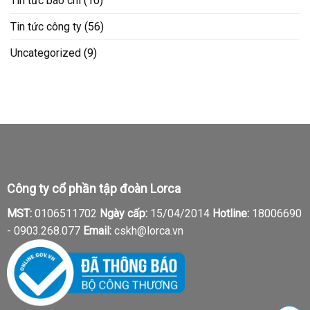
Tin tức báo chí
(10)
Tin tức công ty
(56)
Uncategorized
(9)
Công ty cổ phần tập đoàn Lorca
MST:
0106511702
Ngày cấp:
15/04/2014
Hotline:
18006690
-
0903.268.077
Email:
cskh@lorca.vn