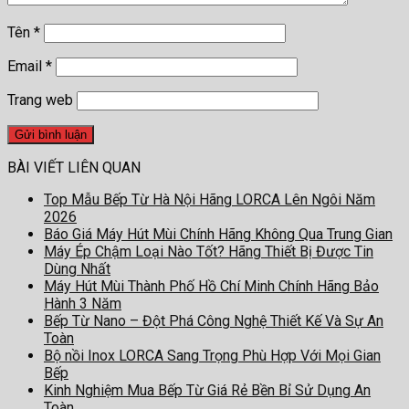
Tên
*
Email
*
Trang web
BÀI VIẾT LIÊN QUAN
Top Mẫu Bếp Từ Hà Nội Hãng LORCA Lên Ngôi Năm
2026
Báo Giá Máy Hút Mùi Chính Hãng Không Qua Trung Gian
Máy Ép Chậm Loại Nào Tốt? Hãng Thiết Bị Được Tin
Dùng Nhất
Máy Hút Mùi Thành Phố Hồ Chí Minh Chính Hãng Bảo
Hành 3 Năm
Bếp Từ Nano – Đột Phá Công Nghệ Thiết Kế Và Sự An
Toàn
Bộ nồi Inox LORCA Sang Trọng Phù Hợp Với Mọi Gian
Bếp
Kinh Nghiệm Mua Bếp Từ Giá Rẻ Bền Bỉ Sử Dụng An
Toàn