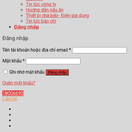
Tin tức công ty
Hướng dẫn nấu ăn
Thiết bị nhà bếp- Điện gia dụng
Tin tức báo chí
Đăng nhập
Đăng nhập
Tên tài khoản hoặc địa chỉ email
*
Mật khẩu
*
Ghi nhớ mật khẩu
Đăng nhập
Quên mật khẩu?
18006690
Liên hệ