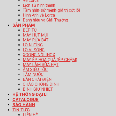
Về Lorca
Lịch sử hình thành
Tầm nhìn-sứ mệnh-giá trị cốt lõi
Hình Ảnh về Lorca
Danh hiệu và Giải Thưởng
SẢN PHẨM
BẾP TỪ
MÁY HÚT MÙI
MÁY RỬA BÁT
LÒ NƯỚNG
LÒ VI SÓNG
XOONG NỒI INOX
MÁY ÉP HOA QUẢ (ÉP CHẬM)
MÁY LÀM SỮA HẠT
ẤM SIÊU TỐC
TĂM NƯỚC
BÀN CHẢI ĐIỆN
CHẢO CHỐNG DÍNH
BÌNH GIỮ NHIỆT
HỆ THỐNG ĐẠI LÍ
CATALOGUE
BẢO HÀNH
TIN TỨC
LIÊN HỆ