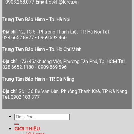
-
0903.268.077
Email:
cskh@lorca.vn
Trung Tâm Bảo Hành - Tp. Hà Nội
Địa chỉ:
12, TC 5 , Phường Thanh Liệt, TP. Hà Nội
Tel:
024.6652.8877 - 0969.692.466
Trung Tâm Bảo Hành - Tp. Hồ Chí Minh
Địa chỉ:
173/45/Khuông Việt, Phường Tân Phú, Tp. HCM
Tel:
028.6652.1188 - 0909.869.596
Trung Tâm Bảo Hành - TP. Đà Nẵng
Địa chỉ:
Số 136 Bế Văn Đàn, Phường Thanh Khê, TP Đà Nẵng
Tel:
0902.183.377
Tìm
kiếm:
GIỚI THIỆU