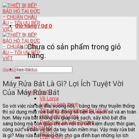
Skip
to
content
Giỏ hàng /
0
₫
0
Chưa có sản phẩm trong giỏ
hàng.
Tìm
Chuyên ngành
,
Tin Tức
kiếm:
Máy Rửa Bát Là Gì? Lợi Ích Tuyệt Vời
Của Máy Rửa Bát
GIỚI THIỆU
Về Lorca
Lịch sử hình thành
So với việc rửa bát đĩa, xoong nồi,… bằng tay như truyền thống
Tầm nhìn-sứ mệnh-giá trị cốt lõi
thì sử dụng máy rửa bát tự động sẽ tiện lợi, sạch sẽ và an toàn
Hình Ảnh về Lorca
hơn. Máy rửa bát không chỉ giúp rửa sạch, sấy khô bát đĩa
Danh hiệu và Giải Thưởng
sáng bóng mà còn giúp chị em nội trợ tiết kiệm được thời gian,
SẢN PHẨM
công sức và bảo vệ làn da tay luôn mềm mại. Vậy máy rửa bát
BẾP TỪ
là gì? Máy rửa bát mang đến cho gia đình bạn những lợi ích