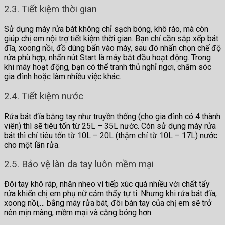
2.3. Tiết kiệm thời gian
Sử dụng máy rửa bát không chỉ sạch bóng, khô ráo, mà còn
giúp chị em nội trợ tiết kiệm thời gian. Bạn chỉ cần sắp xếp bát
đĩa, xoong nồi, đồ dùng bẩn vào máy, sau đó nhấn chọn chế độ
rửa phù hợp, nhấn nút Start là máy bắt đầu hoạt động. Trong
khi máy hoạt động, bạn có thể tranh thủ nghỉ ngơi, chăm sóc
gia đình hoặc làm nhiều việc khác.
2.4. Tiết kiệm nước
Rửa bát đĩa bằng tay như truyền thống (cho gia đình có 4 thành
viên) thì sẽ tiêu tốn từ 25L – 35L nước. Còn sử dụng máy rửa
bát thì chỉ tiêu tốn từ 10L – 20L (thậm chí từ 10L – 17L) nước
cho một lần rửa.
2.5. Bảo vệ làn da tay luôn mềm mại
Đôi tay khô ráp, nhăn nheo vì tiếp xúc quá nhiều với chất tẩy
rửa khiến chị em phụ nữ cảm thấy tự ti. Nhưng khi rửa bát đĩa,
xoong nồi,… bằng máy rửa bát, đôi bàn tay của chị em sẽ trở
nên mịn màng, mềm mại và căng bóng hơn.