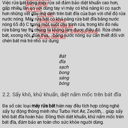
Việc rửa bát bằng máy rửa sẽ đảm bảo diệt khuẩn cao hơn,
BẢO HÀNH
gấp nhiều lần so với dùng tay vì máy có khả năng kì cọ sạch
TIN TỨC
hơn những vết dầu mỡ dính trên bát đĩa của bạn với chế độ rửa
LIÊN HỆ
nước nóng. Máy rửa bát có khả năng rửa bát đĩa bằng nước
Tin tức công ty
nóng 65 độ C trong một suốt chu trình rửa, trong khi đó nếu
Hướng dẫn nấu ăn
rửa bằng tay thì chúng ta không làm được điều đó. Rửa chén
Thiết bị nhà bếp- Điện gia dụng
bát, xoong nồi, đũa thìa,… bằng nước nóng sự cần thiết đối với
Tin tức báo chí
chén bát mà trẻ nhỏ sử dụng.
Bát
đĩa
sạch
bong
sáng
bóng
2.2. Sấy khô, khử khuẩn, diệt nấm mốc trên bát đĩa
Đa số các loại
máy rửa bát
hiện nay đều tích hợp công nghệ
sấy tự động thông minh như Turbo Hot Air, Zeolith,… giúp sấy
khô bát đĩa hoàn hảo. Đồng thời diệt khuẩn, khử nấm mốc trên
bát đĩa, đảm bảo an toàn cho sức khỏe người dùng.