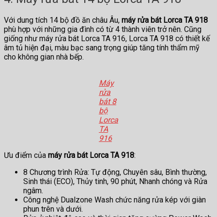
Với dung tích 14 bộ đồ ăn châu Âu,
máy rửa bát Lorca TA 918
phù hợp với những gia đình có từ 4 thành viên trở nên. Cũng
giống như máy rửa bát Lorca TA 916, Lorca TA 918 có thiết kế
âm tủ hiện đại, màu bạc sang trọng giúp tăng tính thẩm mỹ
cho không gian nhà bếp.
Máy
rửa
bát 8
bộ
Lorca
TA
916
Ưu điểm của
máy rửa bát Lorca TA 918
:
8 Chương trình Rửa: Tự động, Chuyên sâu, Bình thường,
Sinh thái (ECO), Thủy tinh, 90 phút, Nhanh chóng và Rửa
ngâm.
Công nghệ Dualzone Wash chức năng rửa kép với giàn
phun trên và dưới.