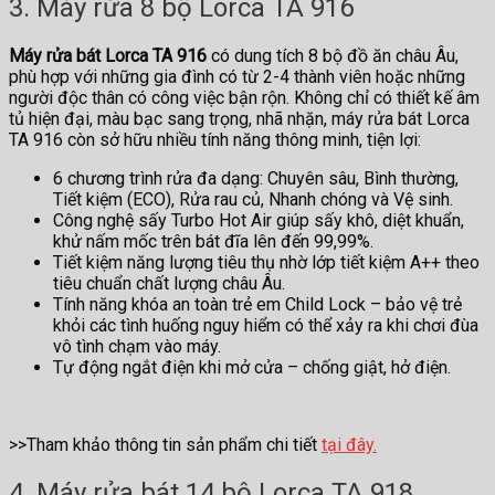
3. Máy rửa 8 bộ Lorca TA 916
Máy rửa bát Lorca TA 916
có dung tích 8 bộ đồ ăn châu Âu,
phù hợp với những gia đình có từ 2-4 thành viên hoặc những
người độc thân có công việc bận rộn. Không chỉ có thiết kế âm
tủ hiện đại, màu bạc sang trọng, nhã nhặn, máy rửa bát Lorca
TA 916 còn sở hữu nhiều tính năng thông minh, tiện lợi:
6 chương trình rửa đa dạng: Chuyên sâu, Bình thường,
Tiết kiệm (ECO), Rửa rau củ, Nhanh chóng và Vệ sinh.
Công nghệ sấy Turbo Hot Air giúp sấy khô, diệt khuẩn,
khử nấm mốc trên bát đĩa lên đến 99,99%.
Tiết kiệm năng lượng tiêu thụ nhờ lớp tiết kiệm A++ theo
tiêu chuẩn chất lượng châu Âu.
Tính năng khóa an toàn trẻ em Child Lock – bảo vệ trẻ
khỏi các tình huống nguy hiểm có thể xảy ra khi chơi đùa
vô tình chạm vào máy.
Tự động ngắt điện khi mở cửa – chống giật, hở điện.
>>Tham khảo thông tin sản phẩm chi tiết
tại đây.
4. Máy rửa bát 14 bộ Lorca TA 918