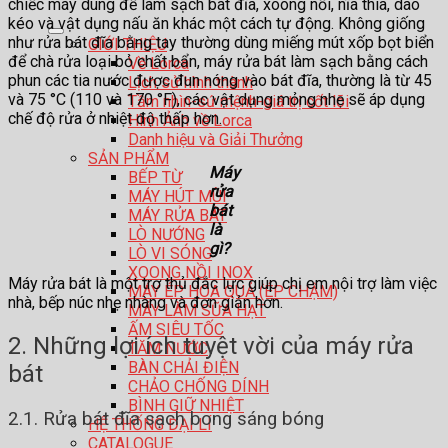
chiếc máy dùng để làm sạch bát đĩa, xoong nồi, nĩa thìa, dao
kéo và vật dụng nấu ăn khác một cách tự động. Không giống
như rửa bát đĩa bằng tay thường dùng miếng mút xốp bọt biển
GIỚI THIỆU
để chà rửa loại bỏ chất bẩn, máy rửa bát làm sạch bằng cách
Về Lorca
phun các tia nước được đun nóng vào bát đĩa, thường là từ 45
Lịch sử hình thành
và 75 °C (110 và 170 °F), các vật dụng mỏng nhẹ sẽ áp dụng
Tầm nhìn-sứ mệnh-giá trị cốt lõi
chế độ rửa ở nhiệt độ thấp hơn.
Hình Ảnh về Lorca
Danh hiệu và Giải Thưởng
SẢN PHẨM
Máy
BẾP TỪ
rửa
MÁY HÚT MÙI
bát
MÁY RỬA BÁT
là
LÒ NƯỚNG
gì?
LÒ VI SÓNG
XOONG NỒI INOX
Máy rửa bát là một trợ thủ đắc lực giúp chị em nội trợ làm việc
MÁY ÉP HOA QUẢ (ÉP CHẬM)
nhà, bếp núc nhẹ nhàng và đơn giản hơn.
MÁY LÀM SỮA HẠT
ẤM SIÊU TỐC
2. Những lợi ích tuyệt vời của máy rửa
TĂM NƯỚC
BÀN CHẢI ĐIỆN
bát
CHẢO CHỐNG DÍNH
BÌNH GIỮ NHIỆT
2.1. Rửa bát đĩa sạch bong sáng bóng
HỆ THỐNG ĐẠI LÍ
CATALOGUE