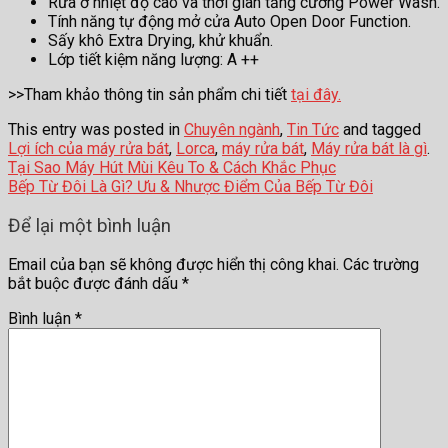
Rửa ở nhiệt độ cao và thời gian tăng cường Power Wash.
Tính năng tự động mở cửa Auto Open Door Function.
Sấy khô Extra Drying, khử khuẩn.
Lớp tiết kiệm năng lượng: A ++
>>Tham khảo thông tin sản phẩm chi tiết
tại đây.
This entry was posted in
Chuyên ngành
,
Tin Tức
and tagged
Lợi ích của máy rửa bát
,
Lorca
,
máy rửa bát
,
Máy rửa bát là gì
.
Tại Sao Máy Hút Mùi Kêu To & Cách Khắc Phục
Bếp Từ Đôi Là Gì? Ưu & Nhược Điểm Của Bếp Từ Đôi
Để lại một bình luận
Email của bạn sẽ không được hiển thị công khai.
Các trường
bắt buộc được đánh dấu
*
Bình luận
*