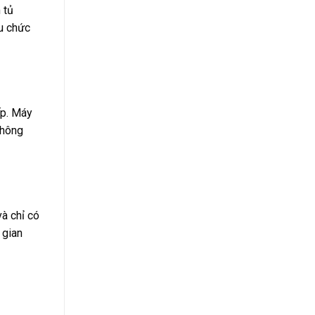
 tủ
ều chức
ếp. Máy
không
à chỉ có
 gian