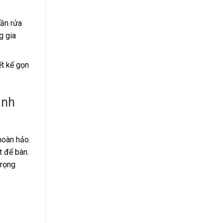
lần rửa
g gia
ết kế gọn
ành
hoàn hảo.
t để bàn.
trọng