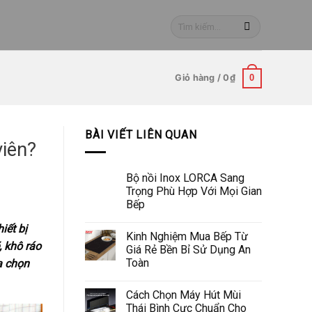
Tìm
kiếm:
Giỏ hàng /
0
₫
0
BÀI VIẾT LIÊN QUAN
viên?
Bộ nồi Inox LORCA Sang
Trọng Phù Hợp Với Mọi Gian
Bếp
iết bị
Kinh Nghiệm Mua Bếp Từ
, khô ráo
Giá Rẻ Bền Bỉ Sử Dụng An
Toàn
a chọn
Cách Chọn Máy Hút Mùi
Thái Bình Cực Chuẩn Cho