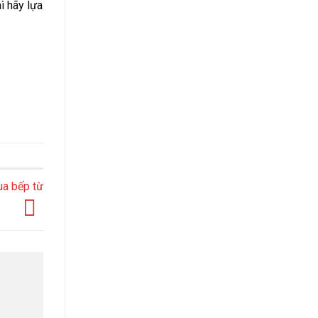
ì hãy lựa
ua bếp từ