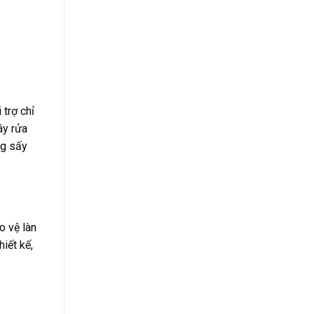
 trợ chỉ
áy rửa
ng sấy
o vệ làn
iết kế,