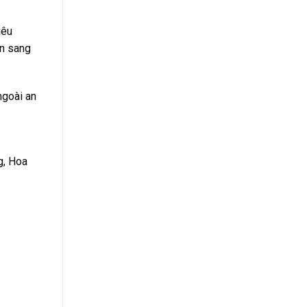
iêu
ên sang
ngoài an
g, Hoa