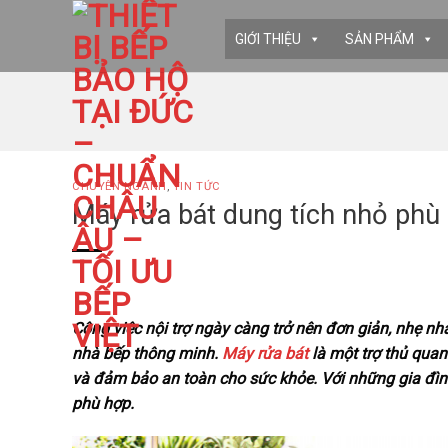
Skip
to
GIỚI THIỆU
SẢN PHẨM
content
CHUYÊN NGÀNH
,
TIN TỨC
Máy rửa bát dung tích nhỏ phù 
Công việc nội trợ ngày càng trở nên đơn giản, nhẹ nh
nhà bếp thông minh.
Máy rửa bát
là một trợ thủ quan
và đảm bảo an toàn cho sức khỏe. Với những gia đình 
phù hợp.