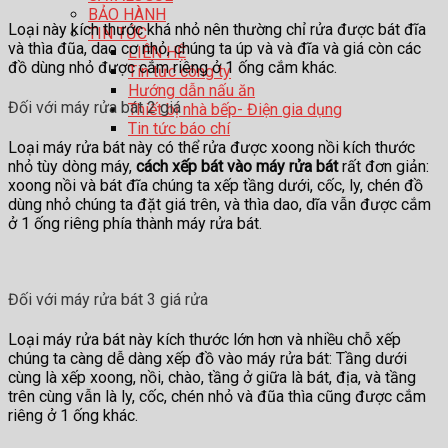
BẢO HÀNH
Loại này kích thước khá nhỏ nên thường chỉ rửa được bát đĩa
TIN TỨC
và thìa đũa, dao cơ nhỏ, chúng ta úp và và đĩa và giá còn các
LIÊN HỆ
đồ dùng nhỏ được cắm riêng ở 1 ống cắm khác.
Tin tức công ty
Hướng dẫn nấu ăn
Đối với máy rửa bát 2 giá
Thiết bị nhà bếp- Điện gia dụng
Tin tức báo chí
Loại máy rửa bát này có thể rửa được xoong nồi kích thước
nhỏ tùy dòng máy,
cách xếp bát vào máy rửa bát
rất đơn giản:
xoong nồi và bát đĩa chúng ta xếp tầng dưới, cốc, ly, chén đồ
dùng nhỏ chúng ta đặt giá trên, và thìa dao, dĩa vẫn được cắm
ở 1 ống riêng phía thành máy rửa bát.
Đối với máy rửa bát 3 giá rửa
Loại máy rửa bát này kích thước lớn hơn và nhiều chỗ xếp
chúng ta càng dễ dàng xếp đồ vào máy rửa bát: Tầng dưới
cùng là xếp xoong, nồi, chào, tầng ở giữa là bát, địa, và tầng
trên cùng vẫn là ly, cốc, chén nhỏ và đũa thìa cũng được cắm
riêng ở 1 ống khác.