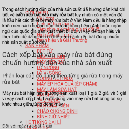
Trong sách hướng dẫn của nhà sản xuất đã hướng dẫn khá chi
GIỚI THIỆU
tiết về
cách xếp bát vào máy rửa bát
tuy nhiên có một vấn đề
Về Lorca
là hầu hết các thiết bị máy rửa bát ở Việt Nam đều là hàng nhập
Lịch sử hình thành
khẩu nên sách hướng dẫn thường bằng tiếng Anh hoặc ngôn
Tầm nhìn-sứ mệnh-giá trị cốt lõi
ngữ của quốc gia sản xuất thiết bị đó, vì vậy để bạn hiểu và
Hình Ảnh về Lorca
thực hiện dễ dàng hơn có thể xem cách xếp bát đúng chuẩn
Danh hiệu và Giải Thưởng
nhà sản xuất dưới đây.
SẢN PHẨM
BẾP TỪ
Cách xếp bát vào máy rửa bát đúng
MÁY HÚT MÙI
chuẩn hướng dẫn của nhà sản xuất
MÁY RỬA BÁT
LÒ NƯỚNG
LÒ VI SÓNG
Phân loại các đồ dùng theo từng giá rửa trong máy
XOONG NỒI INOX
rửa bát
MÁY ÉP HOA QUẢ (ÉP CHẬM)
MÁY LÀM SỮA HẠT
Máy rửa bát hiện nay thường sản xuất loại 1 giá, 2 giá, và 3 giá
ẤM SIÊU TỐC
vì vậy cách xếp bát đĩa đồ dùng vào máy rửa bát cũng có sự
TĂM NƯỚC
khác nhau giữa từng dòng máy.
BÀN CHẢI ĐIỆN
CHẢO CHỐNG DÍNH
BÌNH GIỮ NHIỆT
HỆ THỐNG ĐẠI LÍ
Đối với máy rửa bát 1 giá
CATALOGUE