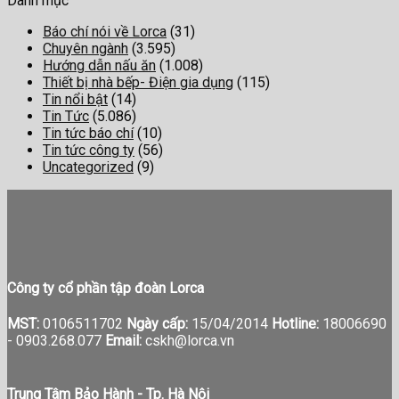
Danh mục
Báo chí nói về Lorca
(31)
Chuyên ngành
(3.595)
Hướng dẫn nấu ăn
(1.008)
Thiết bị nhà bếp- Điện gia dụng
(115)
Tin nổi bật
(14)
Tin Tức
(5.086)
Tin tức báo chí
(10)
Tin tức công ty
(56)
Uncategorized
(9)
Công ty cổ phần tập đoàn Lorca
MST:
0106511702
Ngày cấp:
15/04/2014
Hotline:
18006690
-
0903.268.077
Email:
cskh@lorca.vn
Trung Tâm Bảo Hành - Tp. Hà Nội