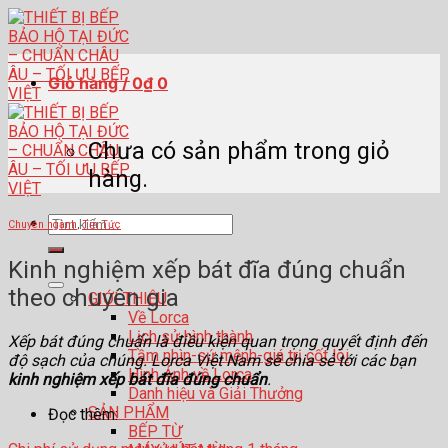
Skip
to
content
Giỏ hàng /
0
₫
0
Chưa có sản phẩm trong giỏ
hàng.
Tìm
Chuyên ngành
,
Tin Tức
kiếm:
Kinh nghiệm xếp bát đĩa đúng chuẩn
theo chuyên gia
GIỚI THIỆU
Về Lorca
Lịch sử hình thành
Xếp bát đúng chuẩn là điều kiện quan trọng quyết định đến
Tầm nhìn-sứ mệnh-giá trị cốt lõi
độ sạch của chúng. Lorca Việt Nam sẽ chia sẻ tới các bạn
Hình Ảnh về Lorca
kinh nghiệm xếp bát đĩa đúng chuẩn
.
Danh hiệu và Giải Thưởng
SẢN PHẨM
Đọc thêm:
BẾP TỪ