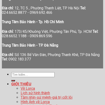
Địa chỉ:
12, TC 5 , Phường Thanh Liệt, TP. Hà Nội
Tel:
024.6652.8877 - 0969.692.466
Trung Tâm Bảo Hành - Tp. Hồ Chí Minh
Địa chỉ:
173/45/Khuông Việt, Phường Tân Phú, Tp. HCM
Tel:
028.6652.1188 - 0909.869.596
Trung Tâm Bảo Hành - TP. Đà Nẵng
Địa chỉ:
Số 136 Bế Văn Đàn, Phường Thanh Khê, TP Đà Nẵng
Tel:
0902.183.377
Tìm
kiếm:
GIỚI THIỆU
Về Lorca
Lịch sử hình thành
Tầm nhìn-sứ mệnh-giá trị cốt lõi
Hình Ảnh về Lorca