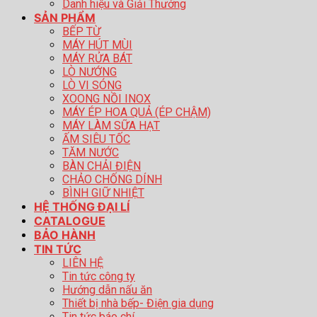
Danh hiệu và Giải Thưởng
SẢN PHẨM
BẾP TỪ
MÁY HÚT MÙI
MÁY RỬA BÁT
LÒ NƯỚNG
LÒ VI SÓNG
XOONG NỒI INOX
MÁY ÉP HOA QUẢ (ÉP CHẬM)
MÁY LÀM SỮA HẠT
ẤM SIÊU TỐC
TĂM NƯỚC
BÀN CHẢI ĐIỆN
CHẢO CHỐNG DÍNH
BÌNH GIỮ NHIỆT
HỆ THỐNG ĐẠI LÍ
CATALOGUE
BẢO HÀNH
TIN TỨC
LIÊN HỆ
Tin tức công ty
Hướng dẫn nấu ăn
Thiết bị nhà bếp- Điện gia dụng
Tin tức báo chí