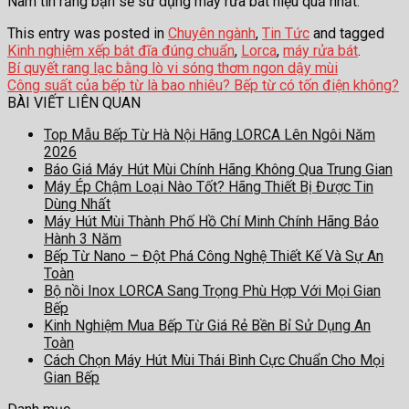
Nam tin rằng bạn sẽ sử dụng máy rửa bát hiệu quả nhất.
This entry was posted in
Chuyên ngành
,
Tin Tức
and tagged
Kinh nghiệm xếp bát đĩa đúng chuẩn
,
Lorca
,
máy rửa bát
.
Bí quyết rang lạc bằng lò vi sóng thơm ngon dậy mùi
Công suất của bếp từ là bao nhiêu? Bếp từ có tốn điện không?
BÀI VIẾT LIÊN QUAN
Top Mẫu Bếp Từ Hà Nội Hãng LORCA Lên Ngôi Năm
2026
Báo Giá Máy Hút Mùi Chính Hãng Không Qua Trung Gian
Máy Ép Chậm Loại Nào Tốt? Hãng Thiết Bị Được Tin
Dùng Nhất
Máy Hút Mùi Thành Phố Hồ Chí Minh Chính Hãng Bảo
Hành 3 Năm
Bếp Từ Nano – Đột Phá Công Nghệ Thiết Kế Và Sự An
Toàn
Bộ nồi Inox LORCA Sang Trọng Phù Hợp Với Mọi Gian
Bếp
Kinh Nghiệm Mua Bếp Từ Giá Rẻ Bền Bỉ Sử Dụng An
Toàn
Cách Chọn Máy Hút Mùi Thái Bình Cực Chuẩn Cho Mọi
Gian Bếp