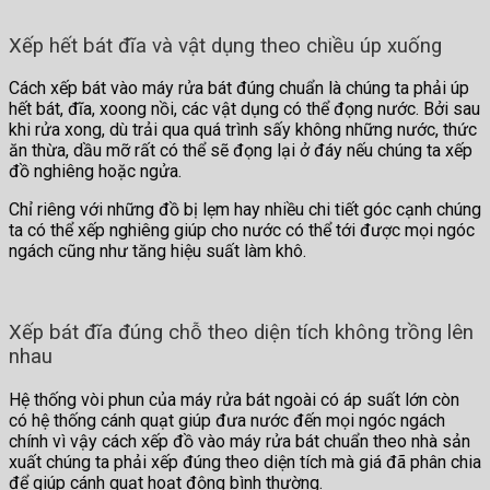
Xếp hết bát đĩa và vật dụng theo chiều úp xuống
Cách xếp bát vào máy rửa bát đúng chuẩn là chúng ta phải úp
hết bát, đĩa, xoong nồi, các vật dụng có thể đọng nước. Bởi sau
khi rửa xong, dù trải qua quá trình sấy không những nước, thức
ăn thừa, dầu mỡ rất có thể sẽ đọng lại ở đáy nếu chúng ta xếp
đồ nghiêng hoặc ngửa.
Chỉ riêng với những đồ bị lẹm hay nhiều chi tiết góc cạnh chúng
ta có thể xếp nghiêng giúp cho nước có thể tới được mọi ngóc
ngách cũng như tăng hiệu suất làm khô.
Xếp bát đĩa đúng chỗ theo diện tích không trồng lên
nhau
Hệ thống vòi phun của máy rửa bát ngoài có áp suất lớn còn
có hệ thống cánh quạt giúp đưa nước đến mọi ngóc ngách
chính vì vậy cách xếp đồ vào máy rửa bát chuẩn theo nhà sản
xuất chúng ta phải xếp đúng theo diện tích mà giá đã phân chia
để giúp cánh quạt hoạt động bình thường.