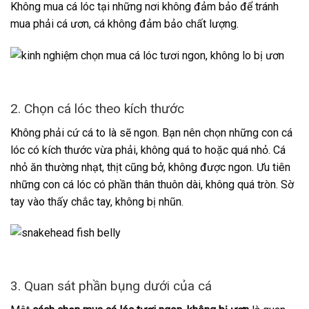
Không mua cá lóc tại những nơi không đảm bảo để tránh
mua phải cá ươn, cá không đảm bảo chất lượng.
2. Chọn cá lóc theo kích thước
Không phải cứ cá to là sẽ ngon. Bạn nên chọn những con cá
lóc có kích thước vừa phải, không quá to hoặc quá nhỏ. Cá
nhỏ ăn thường nhạt, thịt cũng bở, không được ngon. Ưu tiên
những con cá lóc có phần thân thuôn dài, không quá tròn. Sờ
tay vào thấy chắc tay, không bị nhũn.
3. Quan sát phần bụng dưới của cá