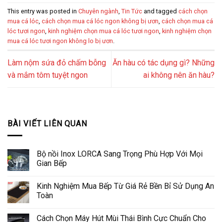
This entry was posted in
Chuyên ngành
,
Tin Tức
and tagged
cách chọn
mua cá lóc
,
cách chọn mua cá lóc ngon không bị ươn
,
cách chọn mua cá
lóc tươi ngon
,
kinh nghiệm chọn mua cá lóc tươi ngon
,
kinh nghiệm chọn
mua cá lóc tươi ngon không lo bị ươn
.
Làm nộm sứa đỏ chấm bỗng
Ăn hàu có tác dụng gì? Những
và mắm tôm tuyệt ngon
ai không nên ăn hàu?
BÀI VIẾT LIÊN QUAN
Bộ nồi Inox LORCA Sang Trọng Phù Hợp Với Mọi
Gian Bếp
Kinh Nghiệm Mua Bếp Từ Giá Rẻ Bền Bỉ Sử Dụng An
Toàn
Cách Chọn Máy Hút Mùi Thái Bình Cực Chuẩn Cho