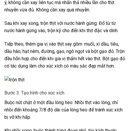
ý, không cần xay liên tục mà nhấn thả nhiều lần cho thịt
nhuyễn vừa đủ. Không cần xay quá nhuyễn.
Sau khi xay xong, trộn thịt với nước hành gừng. Đổ từ từ
nước hành gừng vào, trộn kỹ cho đến khi thịt đặc và dính.
Tiếp theo, thêm gia vị vào thịt xay gồm: muối, xì dầu, tiêu,
dầu hào, hạt nêm, đường, gạo, ngô ngọt và bột gạo đỏ. Trộn
đều hỗn hợp cho đến khi gia vị thấm hết vào thịt. Bột gạo đỏ
có tác dụng làm cho xúc xích có màu sắc đẹp mắt hơn.
Bước 3. Tạo hình cho xúc xích
Buộc nút chặt ở một đầu lòng heo. Nhồi thịt vào lòng, chỉ
nhồi đến khoảng 7/8 độ dài của lòng heo để tránh xúc xích
bị vỡ khi hấp.
Khi nhồi xong, buộc thành từng đoạn nhỏ, tùy kích thước